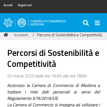
Accedi
Registrati
SEARC
Togg
Camera
di
Tu
Home
Iscrizioni
Percorsi di Sostenibilità e Competitività
Commercio
sei
di
qui:
Modena
Percorsi di Sostenibilità e
Competitività
26 marzo 2025 dalle ore 16:00 alle ore 18:00
Autorizzo la Camera di Commercio di Modena a
trattare i miei dati personali ai sensi del
Regolamento 679/2016/UE.
La Camera di Commercio si impegna ad utilizzare i