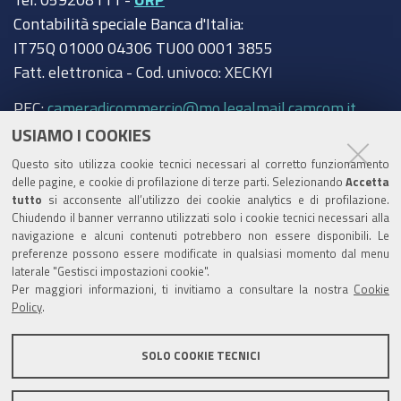
Contabilità speciale Banca d'Italia:
IT75Q 01000 04306 TU00 0001 3855
Fatt. elettronica - Cod. univoco: XECKYI
PEC:
cameradicommercio@mo.legalmail.camcom.it
USIAMO I COOKIES
Trasparenza
Questo sito utilizza cookie tecnici necessari al corretto funzionamento
Amministrazione trasparente
delle pagine, e cookie di profilazione di terze parti. Selezionando
Accetta
tutto
si acconsente all’utilizzo dei cookie analytics e di profilazione.
Albo Camerale
Chiudendo il banner verranno utilizzati solo i cookie tecnici necessari alla
navigazione e alcuni contenuti potrebbero non essere disponibili. Le
Pubblicità Legale
preferenze possono essere modificate in qualsiasi momento dal menu
laterale "Gestisci impostazioni cookie".
Area riservata Amministratori
Per maggiori informazioni, ti invitiamo a consultare la nostra
Cookie
Policy
.
Accesso riservato agli Amministratori dell'ente
SOLO COOKIE TECNICI