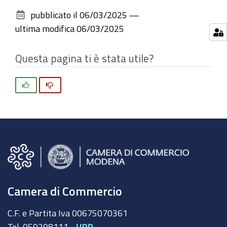
sul
pubblicato il
06/03/2025
—
documento
ultima modifica
06/03/2025
Questa pagina ti è stata utile?
Si
No
Camera di Commercio
C.F. e Partita Iva 00675070361
Tel. 059208111 -
URP