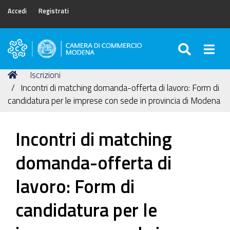
Accedi
Registrati
SEARC
Togg
Camera
di
Tu
Home
Iscrizioni
Commercio
sei
Incontri di matching domanda-offerta di lavoro: Form di
di
qui:
candidatura per le imprese con sede in provincia di Modena
Modena
Incontri di matching
domanda-offerta di
lavoro: Form di
candidatura per le