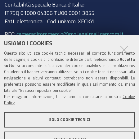
Contabilità speciale Banca d'Italia:
IT75Q 01000 04306 TU00 0001 3855
Fatt. elettronica - Cod. univoco: XECKYI
PEC:
cameradicommercio@mo.legalmail.camcom.it
USIAMO I COOKIES
Trasparenza
Questo sito utilizza cookie tecnici necessari al corretto funzionamento
Amministrazione trasparente
delle pagine, e cookie di profilazione di terze parti. Selezionando
Accetta
tutto
si acconsente all’utilizzo dei cookie analytics e di profilazione.
Albo Camerale
Chiudendo il banner verranno utilizzati solo i cookie tecnici necessari alla
navigazione e alcuni contenuti potrebbero non essere disponibili. Le
Pubblicità Legale
preferenze possono essere modificate in qualsiasi momento dal menu
laterale "Gestisci impostazioni cookie".
Area riservata Amministratori
Per maggiori informazioni, ti invitiamo a consultare la nostra
Cookie
Policy
.
Accesso riservato agli Amministratori dell'ente
SOLO COOKIE TECNICI