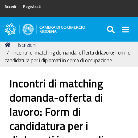
Accedi
Registrati
SEARC
Togg
Camera
di
Tu
Home
Iscrizioni
Commercio
sei
Incontri di matching domanda-offerta di lavoro: Form di
di
qui:
candidatura per i diplomati in cerca di occupazione
Modena
Incontri di matching
domanda-offerta di
lavoro: Form di
candidatura per i