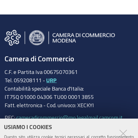
Camera di Commercio
C.F. e Partita Iva 00675070361
Tel. 059208111 -
URP
Contabilità speciale Banca d'Italia:
IT75Q 01000 04306 TU00 0001 3855
Fatt. elettronica - Cod. univoco: XECKYI
PEC:
cameradicommercio@mo.legalmail.camcom.it
USIAMO I COOKIES
Trasparenza
Questo sito utilizza cookie tecnici necessari al corretto funzionamento