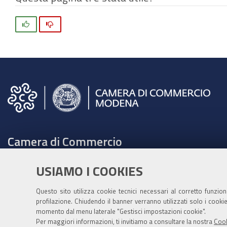
Si
No
Camera di Commercio
C.F. e Partita Iva 00675070361
USIAMO I COOKIES
Tel. 059208111 -
URP
Contabilità speciale Banca d'Italia:
Questo sito utilizza cookie tecnici necessari al corretto funzio
profilazione. Chiudendo il banner verranno utilizzati solo i cook
IT75Q 01000 04306 TU00 0001 3855
momento dal menu laterale "Gestisci impostazioni cookie".
Fatt. elettronica - Cod. univoco: XECKYI
Per maggiori informazioni, ti invitiamo a consultare la nostra
Cook