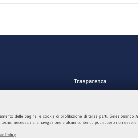
Trasparenza
Amministrazione traspare
Albo Camerale
namento delle pagine, e cookie di profilazione di terze parti. Selezionando
A
Pubblicità Legale
ie tecnici necessari alla navigazione e alcuni contenuti potrebbero non essere
Area riservata Amminist
ie Policy
.