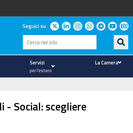
twitter
linkedin
instagram
whatsapp
telegram
youtu
ne
Seguici su
Cerca
nel
sito
Servizi
La Camera
per l'estero
 - Social: scegliere