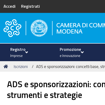
Accedi
Registrati
Camera di Commercio di Mode
Registro
Promozione
Imprese
e Innovazione
Tu
Home
Iscrizioni
ADS e sponsorizzazioni: concetti base, stru
sei
qui:
ADS e sponsorizzazioni: conc
strumenti e strategie