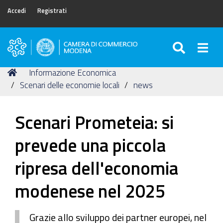
Accedi
Registrati
SEARC
Togg
Camera
di
Tu
Home
Informazione Economica
Commercio
sei
Scenari delle economie locali
news
di
qui:
Modena
Scenari Prometeia: si
prevede una piccola
ripresa dell'economia
modenese nel 2025
Grazie allo sviluppo dei partner europei, nel