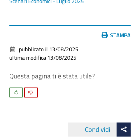
Scenari Economici - Luglio 2025
Azioni
STAMPA
sul
pubblicato il
13/08/2025
—
documento
ultima modifica
13/08/2025
Questa pagina ti è stata utile?
Si
No
Att
Condividi
Facebo
cond