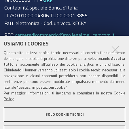
Contabilità speciale Banca d'Italia:
IT75Q 01000 04306 TU00 0001 3855
Fatt. elettronica - Cod. univoco: XECKYI
PEC:
cameradicommercio@mo.legalmail.camcom.it
USIAMO I COOKIES
Trasparenza
Questo sito utilizza cookie tecnici necessari al corretto funzionamento
Amministrazione trasparente
delle pagine, e cookie di profilazione di terze parti. Selezionando
Accetta
tutto
si acconsente all’utilizzo dei cookie analytics e di profilazione.
Albo Camerale
Chiudendo il banner verranno utilizzati solo i cookie tecnici necessari alla
navigazione e alcuni contenuti potrebbero non essere disponibili. Le
Pubblicità Legale
preferenze possono essere modificate in qualsiasi momento dal menu
laterale "Gestisci impostazioni cookie".
Area riservata Amministratori
Per maggiori informazioni, ti invitiamo a consultare la nostra
Cookie
Policy
.
Accesso riservato agli Amministratori dell'ente
SOLO COOKIE TECNICI