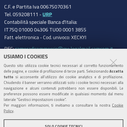
C.F. e Partita Iva 00675070361
Tel. 059208111 -
URP
Contabilità speciale Banca d'Italia:
IT75Q 01000 04306 TU00 0001 3855
Fatt. elettronica - Cod. univoco: XECKYI
PEC:
cameradicommercio@mo.legalmail.camcom.it
USIAMO I COOKIES
Trasparenza
Questo sito utilizza cookie tecnici necessari al corretto funzionamento
Amministrazione trasparente
delle pagine, e cookie di profilazione di terze parti. Selezionando
Accetta
tutto
si acconsente all’utilizzo dei cookie analytics e di profilazione.
Albo Camerale
Chiudendo il banner verranno utilizzati solo i cookie tecnici necessari alla
navigazione e alcuni contenuti potrebbero non essere disponibili. Le
Pubblicità Legale
preferenze possono essere modificate in qualsiasi momento dal menu
laterale "Gestisci impostazioni cookie".
Area riservata Amministratori
Per maggiori informazioni, ti invitiamo a consultare la nostra
Cookie
Policy
.
Accesso riservato agli Amministratori dell'ente
SOLO COOKIE TECNICI