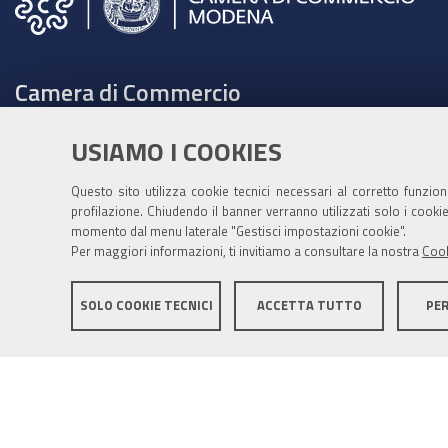
Camera di Commercio
C.F. e Partita Iva 00675070361
USIAMO I COOKIES
Tel. 059208111 -
URP
Contabilità speciale Banca d'Italia:
Questo sito utilizza cookie tecnici necessari al corretto funzio
profilazione. Chiudendo il banner verranno utilizzati solo i cook
IT75Q 01000 04306 TU00 0001 3855
momento dal menu laterale "Gestisci impostazioni cookie".
Fatt. elettronica - Cod. univoco: XECKYI
Per maggiori informazioni, ti invitiamo a consultare la nostra
Cook
PEC:
cameradicommercio@mo.legalmail.camcom.it
SOLO COOKIE TECNICI
ACCETTA TUTTO
PE
Informativa generale
Informative privacy
Accessibil