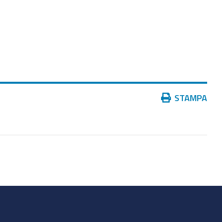
Azioni
STAMPA
sul
documento