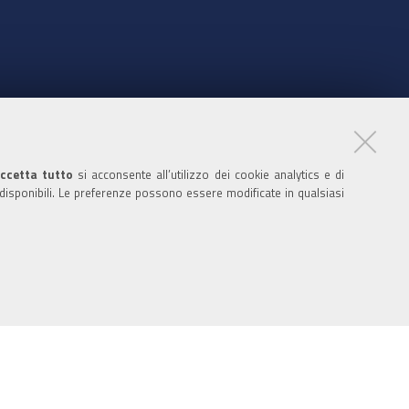
nte
ccetta tutto
si acconsente all’utilizzo dei cookie analytics e di
 disponibili. Le preferenze possono essere modificate in qualsiasi
ratori
nistratori dell'ente
 media policy