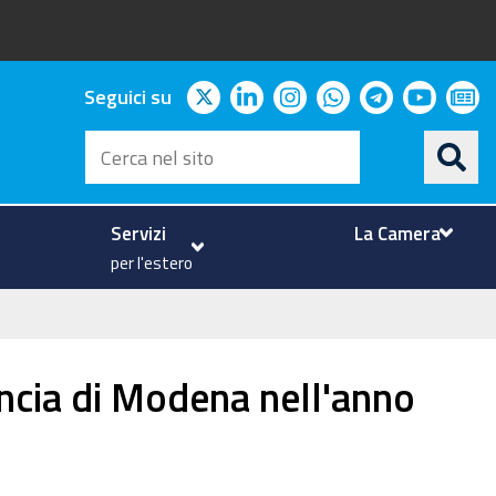
twitter
linkedin
instagram
whatsapp
telegram
youtu
ne
Seguici su
Cerca
nel
sito
Servizi
La Camera
per l'estero
ncia di Modena nell'anno