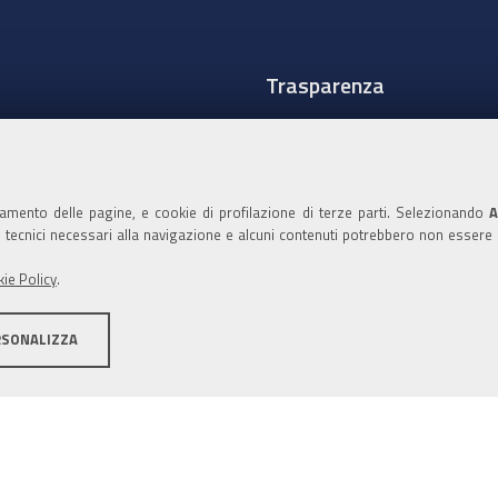
Trasparenza
Amministrazione traspare
Albo Camerale
namento delle pagine, e cookie di profilazione di terze parti. Selezionando
A
Pubblicità Legale
ie tecnici necessari alla navigazione e alcuni contenuti potrebbero non essere
Area riservata Amminist
ie Policy
.
Accesso riservato agli Ammi
RSONALIZZA
ità
Note legali
Informativa estesa sui cookie
Social