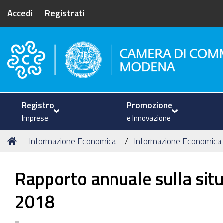
Accedi
Registrati
Camera di Commercio di Mode
Registro
Promozione
Imprese
e Innovazione
Tu
Home
Informazione Economica
Informazione Economica
sei
qui:
Rapporto annuale sulla sit
2018