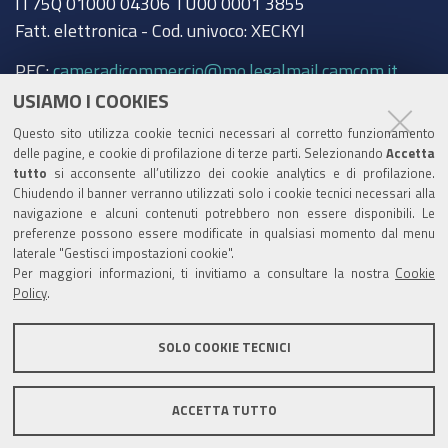
IT75Q 01000 04306 TU00 0001 3855
Fatt. elettronica - Cod. univoco: XECKYI
PEC:
cameradicommercio@mo.legalmail.camcom.it
USIAMO I COOKIES
Trasparenza
Questo sito utilizza cookie tecnici necessari al corretto funzionamento
Amministrazione trasparente
delle pagine, e cookie di profilazione di terze parti. Selezionando
Accetta
tutto
si acconsente all’utilizzo dei cookie analytics e di profilazione.
Albo Camerale
Chiudendo il banner verranno utilizzati solo i cookie tecnici necessari alla
navigazione e alcuni contenuti potrebbero non essere disponibili. Le
Pubblicità Legale
preferenze possono essere modificate in qualsiasi momento dal menu
laterale "Gestisci impostazioni cookie".
Area riservata Amministratori
Per maggiori informazioni, ti invitiamo a consultare la nostra
Cookie
Policy
.
Accesso riservato agli Amministratori dell'ente
SOLO COOKIE TECNICI
ACCETTA TUTTO
Informativa generale
Informative privacy
Accessibilità
Note legali