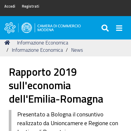
Accedi
Registrati
SEARC
Togg
Camera
di
Tu
Home
Informazione Economica
Commercio
sei
Informazione Economica
News
di
qui:
Modena
Rapporto 2019
sull'economia
dell'Emilia-Romagna
Presentato a Bologna il consuntivo
realizzato da Unioncamere e Regione con