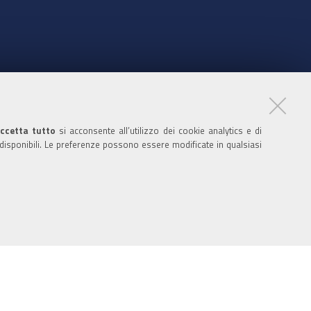
nte
ccetta tutto
si acconsente all’utilizzo dei cookie analytics e di
 disponibili. Le preferenze possono essere modificate in qualsiasi
ratori
nistratori dell'ente
 media policy