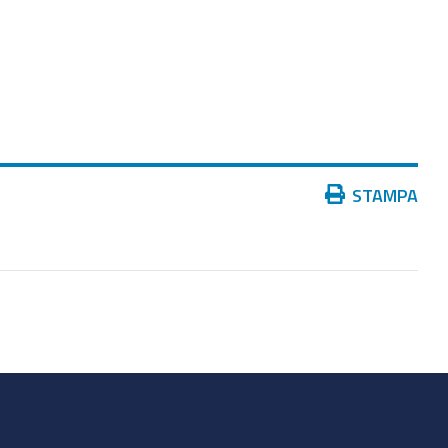
Azioni
STAMPA
sul
documento