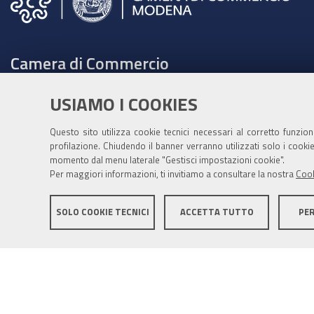
Camera di Commercio
C.F. e Partita Iva 00675070361
USIAMO I COOKIES
Tel. 059208111 -
URP
Contabilità speciale Banca d'Italia:
Questo sito utilizza cookie tecnici necessari al corretto funzio
profilazione. Chiudendo il banner verranno utilizzati solo i cook
IT75Q 01000 04306 TU00 0001 3855
momento dal menu laterale "Gestisci impostazioni cookie".
Fatt. elettronica - Cod. univoco: XECKYI
Per maggiori informazioni, ti invitiamo a consultare la nostra
Cook
PEC:
cameradicommercio@mo.legalmail.camcom.it
SOLO COOKIE TECNICI
ACCETTA TUTTO
PE
Informativa generale
Informative privacy
Accessibil