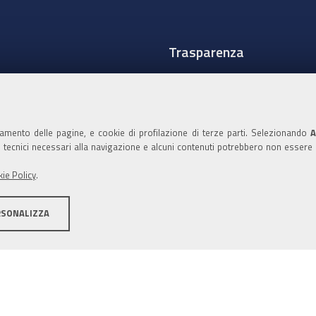
Trasparenza
Amministrazione traspare
Albo Camerale
namento delle pagine, e cookie di profilazione di terze parti. Selezionando
A
Pubblicità Legale
ie tecnici necessari alla navigazione e alcuni contenuti potrebbero non essere
Area riservata Amminist
ie Policy
.
Accesso riservato agli Ammi
RSONALIZZA
ità
Note legali
Informativa estesa sui cookie
Social