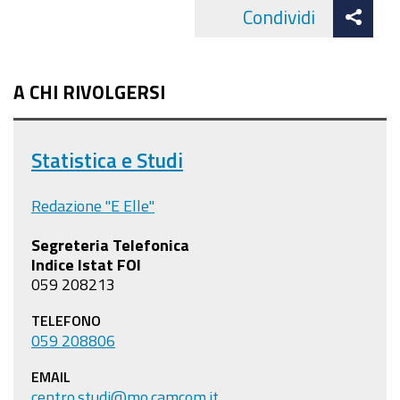
Att
Condividi
Facebo
cond
A CHI RIVOLGERSI
Statistica e Studi
Redazione "E Elle"
Segreteria Telefonica
Indice Istat FOI
059 208213
TELEFONO
059 208806
EMAIL
centro.studi@mo.camcom.it