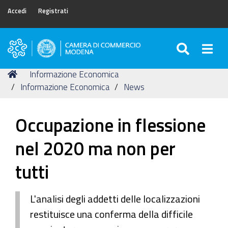
Accedi
Registrati
SEARC
Togg
Camera
di
Tu
Home
Informazione Economica
Commercio
sei
Informazione Economica
News
di
qui:
Modena
Occupazione in flessione
nel 2020 ma non per
tutti
L'analisi degli addetti delle localizzazioni
restituisce una conferma della difficile