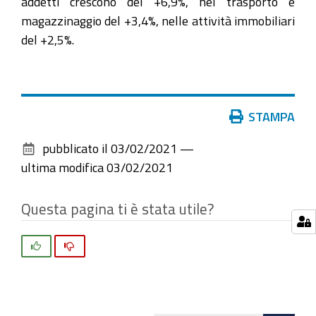
addetti crescono del +6,9%, nel trasporto e
magazzinaggio del +3,4%, nelle attività immobiliari
del +2,5%.
Azioni
STAMPA
sul
pubblicato il
03/02/2021
—
documento
ultima modifica
03/02/2021
Questa pagina ti è stata utile?
Si
No