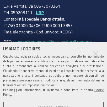
C.F. e Partita Iva 00675070361
Tel. 059208111 -
URP
Contabilità speciale Banca d'Italia:
IT75Q 01000 04306 TU00 0001 3855
Fatt. elettronica - Cod. univoco: XECKYI
PEC:
cameradicommercio@mo.legalmail.camcom.it
USIAMO I COOKIES
Trasparenza
Questo sito utilizza cookie tecnici necessari al corretto funzionamento
Amministrazione trasparente
delle pagine, e cookie di profilazione di terze parti. Selezionando
Accetta
tutto
si acconsente all’utilizzo dei cookie analytics e di profilazione.
Albo Camerale
Chiudendo il banner verranno utilizzati solo i cookie tecnici necessari alla
navigazione e alcuni contenuti potrebbero non essere disponibili. Le
Pubblicità Legale
preferenze possono essere modificate in qualsiasi momento dal menu
laterale "Gestisci impostazioni cookie".
Area riservata Amministratori
Per maggiori informazioni, ti invitiamo a consultare la nostra
Cookie
Policy
.
Accesso riservato agli Amministratori dell'ente