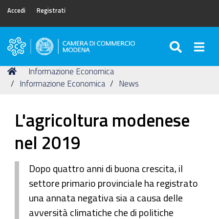
Accedi
Registrati
SEARC
Togg
Camera
di
Tu
Home
Informazione Economica
Commercio
sei
Informazione Economica
News
di
qui:
Modena
L'agricoltura modenese
nel 2019
Dopo quattro anni di buona crescita, il
settore primario provinciale ha registrato
una annata negativa sia a causa delle
avversità climatiche che di politiche