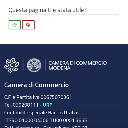
Questa pagina ti è stata utile?
Si
No
Camera di Commercio
C.F. e Partita Iva 00675070361
Tel. 059208111 -
URP
Contabilità speciale Banca d'Italia:
IT75Q 01000 04306 TU00 0001 3855
Fatt. elettronica - Cod. univoco: XECKYI