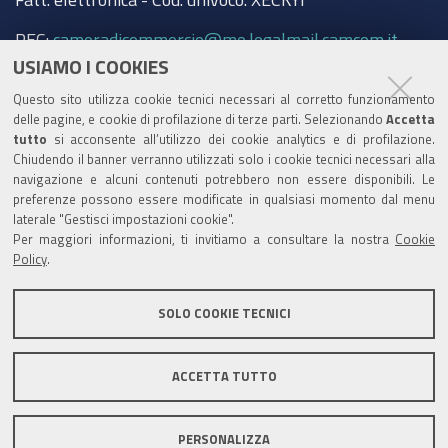
PEC:
cameradicommercio@mo.legalmail.camcom.it
USIAMO I COOKIES
Trasparenza
Questo sito utilizza cookie tecnici necessari al corretto funzionamento
Amministrazione trasparente
delle pagine, e cookie di profilazione di terze parti. Selezionando
Accetta
tutto
si acconsente all’utilizzo dei cookie analytics e di profilazione.
Albo Camerale
Chiudendo il banner verranno utilizzati solo i cookie tecnici necessari alla
navigazione e alcuni contenuti potrebbero non essere disponibili. Le
Pubblicità Legale
preferenze possono essere modificate in qualsiasi momento dal menu
laterale "Gestisci impostazioni cookie".
Area riservata Amministratori
Per maggiori informazioni, ti invitiamo a consultare la nostra
Cookie
Policy
.
Accesso riservato agli Amministratori dell'ente
SOLO COOKIE TECNICI
ACCETTA TUTTO
Informativa generale
Informative privacy
Accessibilità
Note legali
PERSONALIZZA