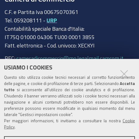
C.F. e Partita Iva 00675070361
Tel. 059208111 -
URP
Contabilità speciale Banca d'Italia:
IT75Q 01000 04306 TU00 0001 3855
Fatt. elettronica - Cod. univoco: XECKYI
PEC:
cameradicommercio@mo.legalmail.camcom.it
USIAMO I COOKIES
Trasparenza
Questo sito utilizza cookie tecnici necessari al corretto funzionamento
Amministrazione trasparente
delle pagine, e cookie di profilazione di terze parti. Selezionando
Accetta
tutto
si acconsente all’utilizzo dei cookie analytics e di profilazione.
Albo Camerale
Chiudendo il banner verranno utilizzati solo i cookie tecnici necessari alla
navigazione e alcuni contenuti potrebbero non essere disponibili. Le
Pubblicità Legale
preferenze possono essere modificate in qualsiasi momento dal menu
laterale "Gestisci impostazioni cookie".
Area riservata Amministratori
Per maggiori informazioni, ti invitiamo a consultare la nostra
Cookie
Policy
.
Accesso riservato agli Amministratori dell'ente