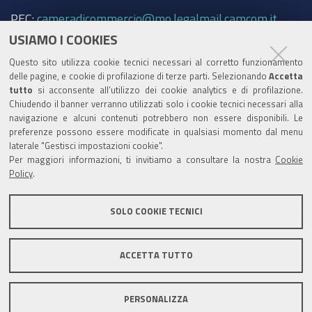
PEC:
cameradicommercio@mo.legalmail.camcom.it
USIAMO I COOKIES
Trasparenza
Questo sito utilizza cookie tecnici necessari al corretto funzionamento
Amministrazione trasparente
delle pagine, e cookie di profilazione di terze parti. Selezionando
Accetta
tutto
si acconsente all’utilizzo dei cookie analytics e di profilazione.
Albo Camerale
Chiudendo il banner verranno utilizzati solo i cookie tecnici necessari alla
navigazione e alcuni contenuti potrebbero non essere disponibili. Le
Pubblicità Legale
preferenze possono essere modificate in qualsiasi momento dal menu
laterale "Gestisci impostazioni cookie".
Area riservata Amministratori
Per maggiori informazioni, ti invitiamo a consultare la nostra
Cookie
Policy
.
Accesso riservato agli Amministratori dell'ente
SOLO COOKIE TECNICI
ACCETTA TUTTO
Informativa generale
Informative privacy
Accessibilità
Note legali
PERSONALIZZA
Informativa estesa sui cookie
Social media policy