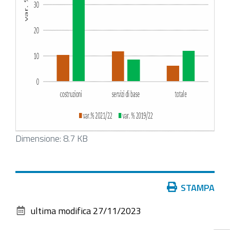
Clicca
Dimensione: 8.7 KB
per
vedere
l'immagine
Azioni
STAMPA
alle
sul
dimensioni
ultima modifica
27/11/2023
documento
originali…