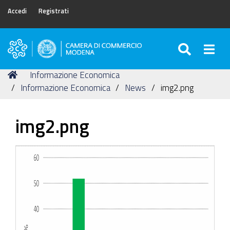
Accedi
Registrati
SEARC
Togg
Camera
di
Tu
Home
Informazione Economica
Commercio
sei
Informazione Economica
News
img2.png
di
qui:
Modena
img2.png