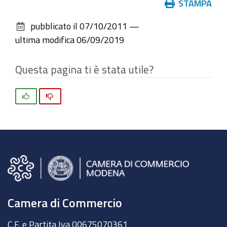
Azioni
STAMPA
sul
pubblicato il
07/10/2011
—
documento
ultima modifica
06/09/2019
Questa pagina ti è stata utile?
Si
No
Camera di Commercio
C.F. e Partita Iva 00675070361