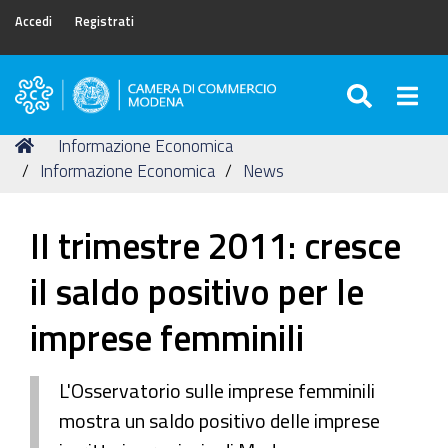
Accedi
Registrati
SEARC
Togg
Camera
di
Tu
Home
Informazione Economica
Commercio
sei
Informazione Economica
News
di
qui:
Modena
II trimestre 2011: cresce
il saldo positivo per le
imprese femminili
L'Osservatorio sulle imprese femminili
mostra un saldo positivo delle imprese