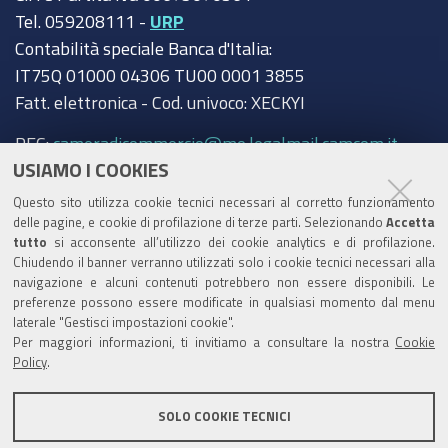
Tel. 059208111 -
URP
Contabilità speciale Banca d'Italia:
IT75Q 01000 04306 TU00 0001 3855
Fatt. elettronica - Cod. univoco: XECKYI
PEC:
cameradicommercio@mo.legalmail.camcom.it
USIAMO I COOKIES
Trasparenza
Questo sito utilizza cookie tecnici necessari al corretto funzionamento
Amministrazione trasparente
delle pagine, e cookie di profilazione di terze parti. Selezionando
Accetta
tutto
si acconsente all’utilizzo dei cookie analytics e di profilazione.
Albo Camerale
Chiudendo il banner verranno utilizzati solo i cookie tecnici necessari alla
navigazione e alcuni contenuti potrebbero non essere disponibili. Le
Pubblicità Legale
preferenze possono essere modificate in qualsiasi momento dal menu
laterale "Gestisci impostazioni cookie".
Area riservata Amministratori
Per maggiori informazioni, ti invitiamo a consultare la nostra
Cookie
Policy
.
Accesso riservato agli Amministratori dell'ente
SOLO COOKIE TECNICI