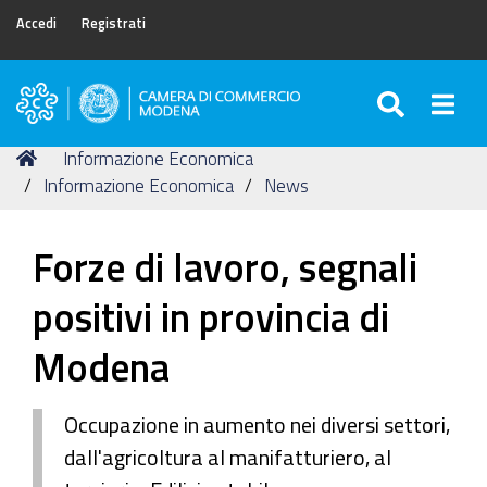
Accedi
Registrati
SEARC
Togg
Camera
di
Tu
Home
Informazione Economica
Commercio
sei
Informazione Economica
News
di
qui:
Modena
Forze di lavoro, segnali
positivi in provincia di
Modena
Occupazione in aumento nei diversi settori,
dall'agricoltura al manifatturiero, al