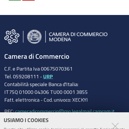
Camera di Commercio
C.F. e Partita Iva 00675070361
Tel. 059208111 -
URP
Contabilità speciale Banca d'Italia:
IT75Q 01000 04306 TU00 0001 3855
Fatt. elettronica - Cod. univoco: XECKYI
PEC:
cameradicommercio@mo.legalmail.camcom.it
USIAMO I COOKIES
Trasparenza