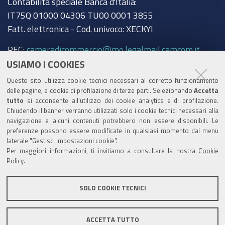
Contabilità speciale Banca d'Italia:
IT75Q 01000 04306 TU00 0001 3855
Fatt. elettronica - Cod. univoco: XECKYI
PEC:
cameradicommercio@mo.legalmail.camcom.it
USIAMO I COOKIES
Trasparenza
Questo sito utilizza cookie tecnici necessari al corretto funzionamento
Amministrazione trasparente
delle pagine, e cookie di profilazione di terze parti. Selezionando
Accetta
tutto
si acconsente all’utilizzo dei cookie analytics e di profilazione.
Albo Camerale
Chiudendo il banner verranno utilizzati solo i cookie tecnici necessari alla
navigazione e alcuni contenuti potrebbero non essere disponibili. Le
Pubblicità Legale
preferenze possono essere modificate in qualsiasi momento dal menu
laterale "Gestisci impostazioni cookie".
Area riservata Amministratori
Per maggiori informazioni, ti invitiamo a consultare la nostra
Cookie
Policy
.
Accesso riservato agli Amministratori dell'ente
SOLO COOKIE TECNICI
ACCETTA TUTTO
Informativa generale
Informative privacy