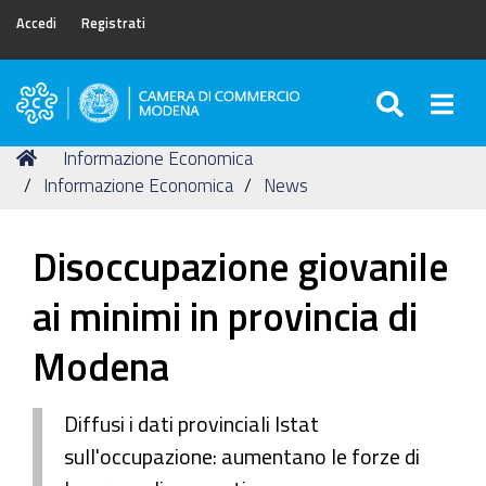
Accedi
Registrati
SEARC
Togg
Camera
di
Tu
Home
Informazione Economica
Commercio
sei
Informazione Economica
News
di
qui:
Modena
Disoccupazione giovanile
ai minimi in provincia di
Modena
Diffusi i dati provinciali Istat
sull'occupazione: aumentano le forze di