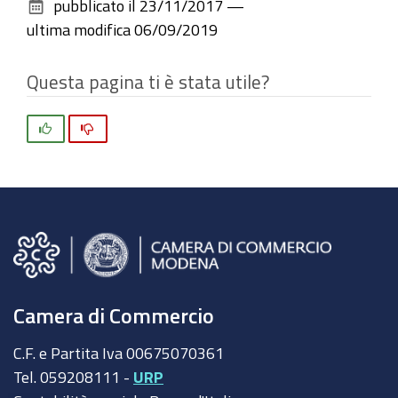
pubblicato il
23/11/2017
—
documento
ultima modifica
06/09/2019
Questa pagina ti è stata utile?
Si
No
Camera di Commercio
C.F. e Partita Iva 00675070361
Tel. 059208111 -
URP