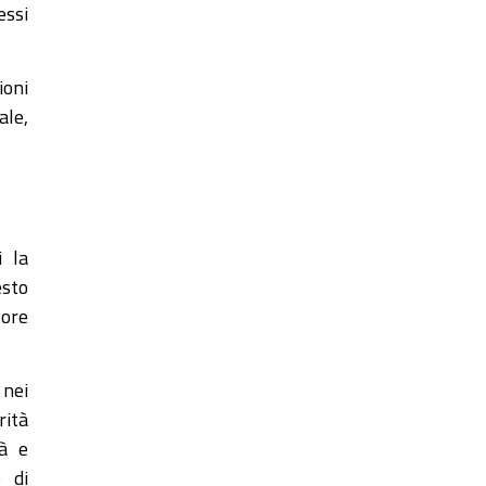
essi
ioni
ale,
i la
esto
lore
 nei
rità
tà e
 di