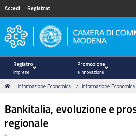
Accedi
Registrati
Camera di Commercio di Mode
Registro
Promozione
Imprese
e Innovazione
Tu
Home
Informazione Economica
Informazione Economica
sei
qui:
Bankitalia, evoluzione e pro
regionale