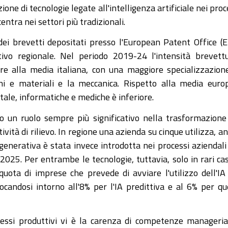
one di tecnologie legate all'intelligenza artificiale nei proc
entra nei settori più tradizionali.
 dei brevetti depositati presso l'European Patent Office (
ivo regionale. Nel periodo 2019-24 l'intensità brevett
re alla media italiana, con una maggiore specializzazion
eni e materiali e la meccanica. Rispetto alla media euro
itale, informatiche e mediche è inferiore.
ndo un ruolo sempre più significativo nella trasformazione
vità di rilievo. In regione una azienda su cinque utilizza, a
 generativa è stata invece introdotta nei processi aziendali
025. Per entrambe le tecnologie, tuttavia, solo in rari cas
uota di imprese che prevede di avviare l'utilizzo dell'IA
ocandosi intorno all'8% per l'IA predittiva e al 6% per qu
ocessi produttivi vi è la carenza di competenze manageria