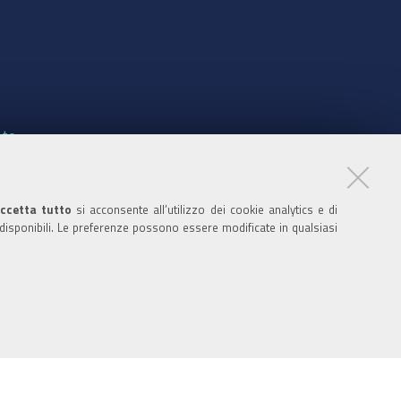
nte
ccetta tutto
si acconsente all’utilizzo dei cookie analytics e di
 disponibili. Le preferenze possono essere modificate in qualsiasi
ratori
nistratori dell'ente
 media policy