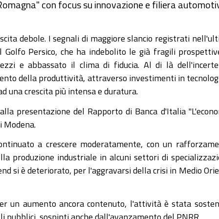
Romagna" con focus su innovazione e filiera automoti
cita debole. I segnali di maggiore slancio registrati nell'ul
 Golfo Persico, che ha indebolito le già fragili prospettive
zzi e abbassato il clima di fiducia. Al di là dell'incert
nto della produttività, attraverso investimenti in tecnolog
ad una crescita più intensa e duratura.
dalla presentazione del Rapporto di Banca d'Italia "L'econ
di Modena.
continuato a crescere moderatamente, con un rafforzam
la produzione industriale in alcuni settori di specializzaz
end si è deteriorato, per l'aggravarsi della crisi in Medio Ori
 per un aumento ancora contenuto, l'attività è stata soste
li pubblici, sospinti anche dall'avanzamento del PNRR.