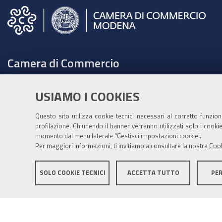
Camera di Commercio
C.F. e Partita Iva 00675070361
USIAMO I COOKIES
Tel. 059208111 -
URP
Contabilità speciale Banca d'Italia:
Questo sito utilizza cookie tecnici necessari al corretto funzio
IT75Q 01000 04306 TU00 0001 3855
profilazione. Chiudendo il banner verranno utilizzati solo i cook
momento dal menu laterale "Gestisci impostazioni cookie".
Fatt. elettronica - Cod. univoco: XECKYI
Per maggiori informazioni, ti invitiamo a consultare la nostra
Cook
PEC:
cameradicommercio@mo.legalmail.camcom.it
SOLO COOKIE TECNICI
ACCETTA TUTTO
PE
Informativa generale
Informative privacy
Accessibil