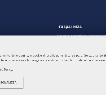
Trasparenza
Amministrazione traspare
Albo Camerale
Pubblicità Legale
namento delle pagine, e cookie di profilazione di terze parti. Selezionando
A
ie tecnici necessari alla navigazione e alcuni contenuti potrebbero non essere
Area riservata Amminist
ie Policy
.
Accesso riservato agli Ammi
RSONALIZZA
ità
Note legali
Informativa estesa sui cookie
Social