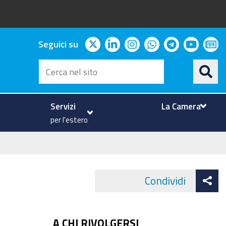
twitter
linkedin
instagram
whatsapp
telegram
youtu
ne
Seguici su
Cerca
nel
sito
Servizi
La Camera
per l'estero
At
Condividi
Face
co
A CHI RIVOLGERSI