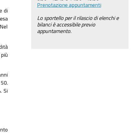
Prenotazione appuntamenti
e di
Lo sportello per il rilascio di elenchi e
resa
bilanci è accessibile previo
 Nel
appuntamento.
dità
 più
anni
 50.
. Si
ento