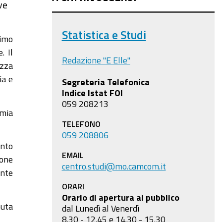
ve
Statistica e Studi
timo
. Il
Redazione "E Elle"
ezza
ia e
Segreteria Telefonica
Indice Istat FOI
059 208213
omia
TELEFONO
059 208806
ento
EMAIL
ione
centro.studi@mo.camcom.it
ente
ORARI
Orario di apertura al pubblico
nuta
dal Lunedì al Venerdì
8.30 - 12.45 e 14.30 - 15.30