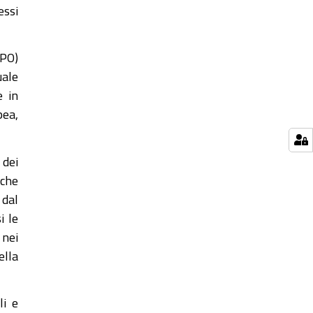
essi
EPO)
uale
e in
pea,
 dei
nche
 dal
i le
 nei
ella
li e