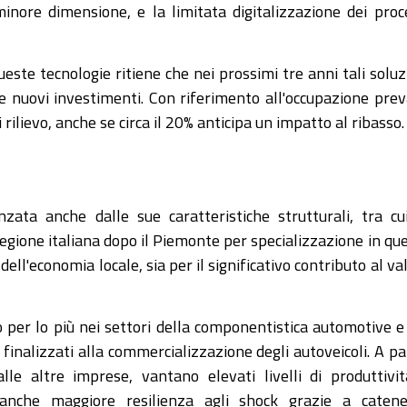
inore dimensione, e la limitata digitalizzazione dei proc
ste tecnologie ritiene che nei prossimi tre anni tali soluz
e nuovi investimenti. Con riferimento all'occupazione prev
 rilievo, anche se circa il 20% anticipa un impatto al ribasso.
nzata anche dalle sue caratteristiche strutturali, tra cu
egione italiana dopo il Piemonte per specializzazione in qu
ll'economia locale, sia per il significativo contributo al va
o per lo più nei settori della componentistica automotive e
i finalizzati alla commercializzazione degli autoveicoli. A pa
alle altre imprese, vantano elevati livelli di produttivi
anche maggiore resilienza agli shock grazie a catene