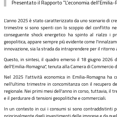
Presentato il Rapporto "L'economia dell'Emilia-
L'anno 2025 è stato caratterizzato da uno scenario di cres
trimestre si sono spenti con lo scoppio del conflitto nel
conseguente shock energetico ha spinto al rialzo i pre
geopolitica, appare sempre più evidente come l'innalzame
innovazione, sia la strada da intraprendere per il ritorno 
Questo, in sintesi, il quadro emerso il 18 giugno 2026 
dell'Emilia-Romagna", tenuta alla Camera di Commercio 
Nel 2025 l'attività economica in Emilia-Romagna ha 
nell'ultimo trimestre in concomitanza con il recupero del
regionale. Nei primi mesi dell'anno in corso, tuttavia, il tr
e il perdurare di tensioni geopolitiche e commerciali.
In un contesto in cui i consumi si sono contraddistinti
principalmente dagli investimenti delle imprese e da quel