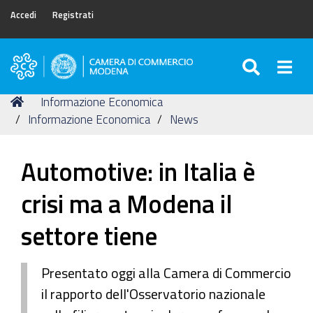
Accedi
Registrati
SEARC
Togg
Camera
di
Tu
Home
Informazione Economica
Commercio
sei
Informazione Economica
News
di
qui:
Modena
Automotive: in Italia è
crisi ma a Modena il
settore tiene
Presentato oggi alla Camera di Commercio
il rapporto dell'Osservatorio nazionale