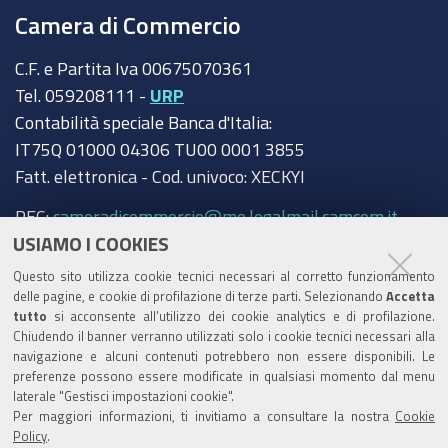
Camera di Commercio
C.F. e Partita Iva 00675070361
Tel. 059208111 -
URP
Contabilità speciale Banca d'Italia:
IT75Q 01000 04306 TU00 0001 3855
Fatt. elettronica - Cod. univoco: XECKYI
PEC:
cameradicommercio@mo.legalmail.camcom.it
USIAMO I COOKIES
Trasparenza
Questo sito utilizza cookie tecnici necessari al corretto funzionamento
Amministrazione trasparente
delle pagine, e cookie di profilazione di terze parti. Selezionando
Accetta
tutto
si acconsente all’utilizzo dei cookie analytics e di profilazione.
Albo Camerale
Chiudendo il banner verranno utilizzati solo i cookie tecnici necessari alla
navigazione e alcuni contenuti potrebbero non essere disponibili. Le
Pubblicità Legale
preferenze possono essere modificate in qualsiasi momento dal menu
laterale "Gestisci impostazioni cookie".
Area riservata Amministratori
Per maggiori informazioni, ti invitiamo a consultare la nostra
Cookie
Policy
.