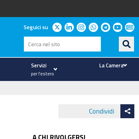
twitter
linkedin
instagram
whatsapp
telegram
youtu
ne
Seguici su
Cerca
nel
sito
Servizi
La Camera
per l'estero
At
Condividi
Face
co
A CHI RIVOLGERSI