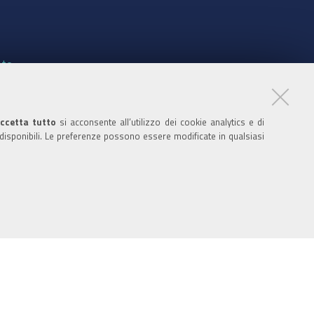
nte
ccetta tutto
si acconsente all’utilizzo dei cookie analytics e di
 disponibili. Le preferenze possono essere modificate in qualsiasi
ratori
nistratori dell'ente
 media policy