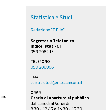
Statistica e Studi
Redazione "E Elle"
Segreteria Telefonica
Indice Istat FOI
059 208213
TELEFONO
059 208806
EMAIL
centro.studi@mo.camcom.it
ORARI
anno
Orario di apertura al pubblico
dal Lunedì al Venerdì
8.30 - 12.45 e 14.30 - 15.30