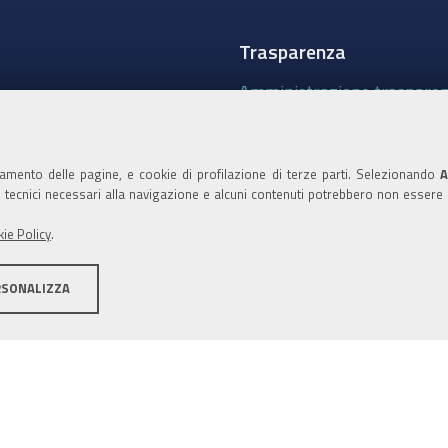
Trasparenza
Amministrazione traspare
Albo Camerale
Pubblicità Legale
namento delle pagine, e cookie di profilazione di terze parti. Selezionando
A
ie tecnici necessari alla navigazione e alcuni contenuti potrebbero non essere
Area riservata Amminist
ie Policy
.
Accesso riservato agli Ammi
RSONALIZZA
ità
Note legali
Informativa estesa sui cookie
Social