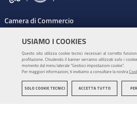
Camera di Commercio
C.F. e Partita Iva 00675070361
USIAMO I COOKIES
Tel. 059208111 -
URP
Contabilità speciale Banca d'Italia:
Questo sito utilizza cookie tecnici necessari al corretto funzio
IT75Q 01000 04306 TU00 0001 3855
profilazione. Chiudendo il banner verranno utilizzati solo i cook
momento dal menu laterale "Gestisci impostazioni cookie".
Fatt. elettronica - Cod. univoco: XECKYI
Per maggiori informazioni, ti invitiamo a consultare la nostra
Cook
PEC:
cameradicommercio@mo.legalmail.camcom.it
SOLO COOKIE TECNICI
ACCETTA TUTTO
PE
Informativa generale
Informative privacy
Accessibil