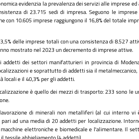
nomica evidenzia la prevalenza dei servizi alle imprese ed 
sistenza di 23.715 sedi di impresa. Seguono le imprese
 che con 10.605 imprese raggiungono il 16,8% del totale imp
3,5% delle imprese totali con una consistenza di 8.527 atti
i hanno mostrato nel 2023 un decremento di imprese attive.
li addetti dei settori manifatturieri in provincia di Modena
calizzazioni e soprattutto di addetti sia il metalmeccanico,
 locali e il 40,3% per gli addetti.
calizzazione è quello dei mezzi di trasporto: 233 sono le u
ione.
avorazione di minerali non metalliferi (al cui interno vi 
 pari ad una media di 20 addetti per localizzazione. Intorn
 macchine elettroniche e biomedicale e l'alimentare. Il set
il tessile abbigliamento (4 addetti).