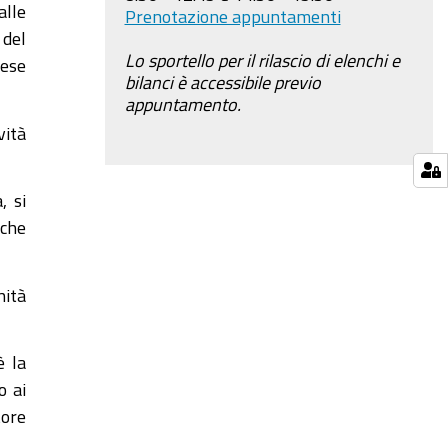
alle
Prenotazione appuntamenti
 del
Lo sportello per il rilascio di elenchi e
rese
bilanci è accessibile previo
appuntamento.
vità
, si
 che
nità
è la
o ai
tore