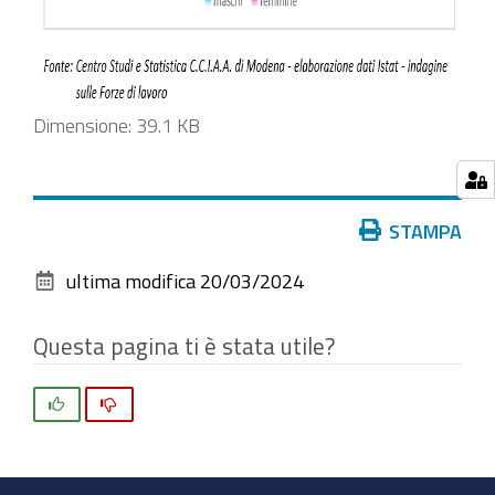
Clicca
Dimensione: 39.1 KB
per
vedere
l'immagine
Azioni
STAMPA
alle
sul
dimensioni
ultima modifica
20/03/2024
documento
originali…
Questa pagina ti è stata utile?
Si
No