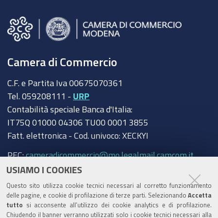
Camera di Commercio
C.F. e Partita Iva 00675070361
Tel. 059208111 -
URP
Contabilità speciale Banca d'Italia:
IT75Q 01000 04306 TU00 0001 3855
Fatt. elettronica - Cod. univoco: XECKYI
PEC:
cameradicommercio@mo.legalmail.camcom.it
USIAMO I COOKIES
Trasparenza
Questo sito utilizza cookie tecnici necessari al corretto funzionamento
Amministrazione trasparente
delle pagine, e cookie di profilazione di terze parti. Selezionando
Accetta
tutto
si acconsente all’utilizzo dei cookie analytics e di profilazione.
Albo Camerale
Chiudendo il banner verranno utilizzati solo i cookie tecnici necessari alla