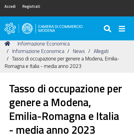
Accedi
Registrati
SEARC
Togg
Camera
di
Tu
Home
Informazione Economica
Commercio
sei
Informazione Economica
News
Allegati
di
qui:
Tasso di occupazione per genere a Modena, Emilia-
Modena
Romagna e Italia - media anno 2023
Tasso di occupazione per
genere a Modena,
Emilia-Romagna e Italia
- media anno 2023