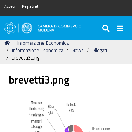
Accedi
Registrati
SEARC
Togg
Camera
di
Tu
Home
Informazione Economica
Commercio
sei
Informazione Economica
News
Allegati
di
qui:
brevetti3.png
Modena
brevetti3.png