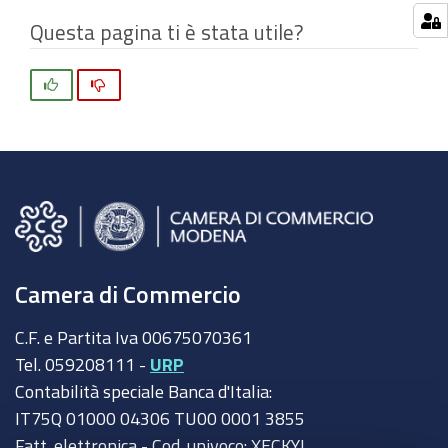
Questa pagina ti è stata utile?
Si
No
Camera di Commercio
C.F. e Partita Iva 00675070361
Tel. 059208111 -
URP
Contabilità speciale Banca d'Italia:
IT75Q 01000 04306 TU00 0001 3855
Fatt. elettronica - Cod. univoco: XECKYI