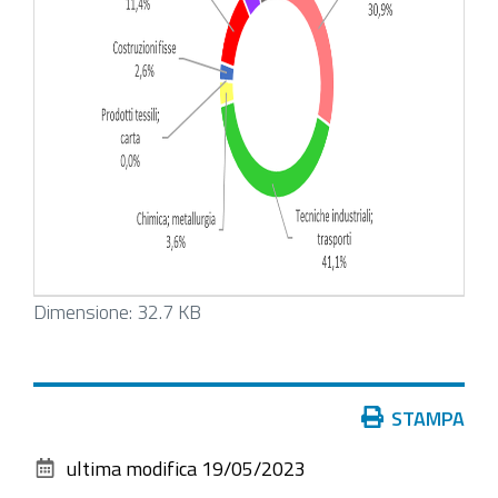
Clicca
Dimensione: 32.7 KB
per
vedere
l'immagine
Azioni
STAMPA
alle
sul
dimensioni
ultima modifica
19/05/2023
documento
originali…