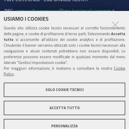
PEC:
cameradicommercio@mo.legalmail.camcom.it
USIAMO I COOKIES
Trasparenza
Questo sito utilizza cookie tecnici necessari al corretto funzionamento
Amministrazione trasparente
delle pagine, e cookie di profilazione di terze parti. Selezionando
Accetta
tutto
si acconsente all’utilizzo dei cookie analytics e di profilazione.
Albo Camerale
Chiudendo il banner verranno utilizzati solo i cookie tecnici necessari alla
navigazione e alcuni contenuti potrebbero non essere disponibili. Le
Pubblicità Legale
preferenze possono essere modificate in qualsiasi momento dal menu
laterale "Gestisci impostazioni cookie".
Area riservata Amministratori
Per maggiori informazioni, ti invitiamo a consultare la nostra
Cookie
Policy
.
Accesso riservato agli Amministratori dell'ente
SOLO COOKIE TECNICI
ACCETTA TUTTO
Informativa generale
Informative privacy
Accessibilità
Note legali
PERSONALIZZA
Informativa estesa sui cookie
Social media policy