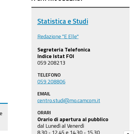
Statistica e Studi
Redazione "E Elle"
Segreteria Telefonica
Indice Istat FOI
059 208213
TELEFONO
059 208806
EMAIL
centro.studi@mo.camcom.it
ORARI
le
Orario di apertura al pubblico
dal Lunedì al Venerdì
8.30 - 12.45 e 14.30 - 15.30