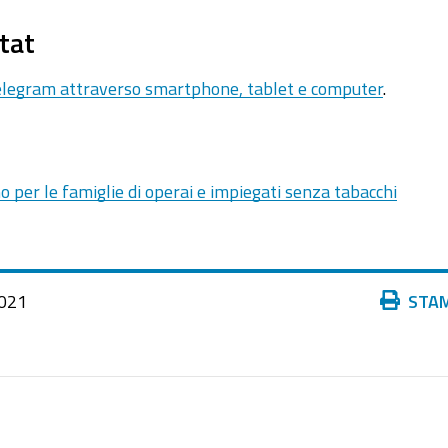
tat
Telegram attraverso smartphone, tablet e computer
.
mo per le famiglie di operai e impiegati senza tabacchi
Azioni
021
STA
sul
documento