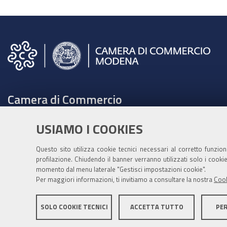
Camera di Commercio
C.F. e Partita Iva 00675070361
USIAMO I COOKIES
Tel. 059208111 -
URP
Contabilità speciale Banca d'Italia:
Questo sito utilizza cookie tecnici necessari al corretto funzio
profilazione. Chiudendo il banner verranno utilizzati solo i cook
IT75Q 01000 04306 TU00 0001 3855
momento dal menu laterale "Gestisci impostazioni cookie".
Fatt. elettronica - Cod. univoco: XECKYI
Per maggiori informazioni, ti invitiamo a consultare la nostra
Cook
PEC:
cameradicommercio@mo.legalmail.camcom.it
SOLO COOKIE TECNICI
ACCETTA TUTTO
PE