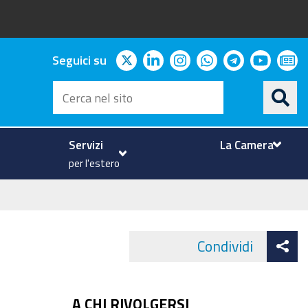
twitter
linkedin
instagram
whatsapp
telegram
youtu
ne
Seguici su
Cerca
nel
sito
Servizi
La Camera
per l'estero
At
Condividi
Face
co
A CHI RIVOLGERSI