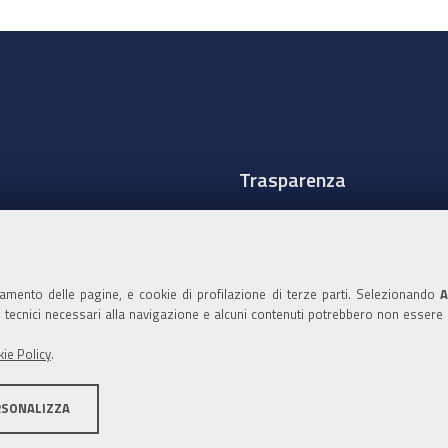
Trasparenza
Amministrazione traspare
Albo Camerale
namento delle pagine, e cookie di profilazione di terze parti. Selezionando
A
Pubblicità Legale
ie tecnici necessari alla navigazione e alcuni contenuti potrebbero non essere
Area riservata Amminist
ie Policy
.
Accesso riservato agli Ammi
RSONALIZZA