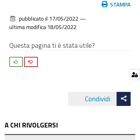
Azioni
STAMPA
sul
pubblicato il
17/05/2022
—
documento
ultima modifica
18/05/2022
Questa pagina ti è stata utile?
Si
No
Att
Condividi
Facebo
cond
A CHI RIVOLGERSI