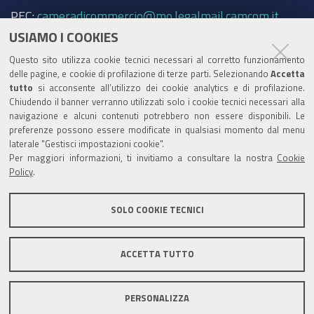
PEC:
cameradicommercio@mo.legalmail.camcom.it
USIAMO I COOKIES
Trasparenza
Questo sito utilizza cookie tecnici necessari al corretto funzionamento
Amministrazione trasparente
delle pagine, e cookie di profilazione di terze parti. Selezionando
Accetta
tutto
si acconsente all’utilizzo dei cookie analytics e di profilazione.
Albo Camerale
Chiudendo il banner verranno utilizzati solo i cookie tecnici necessari alla
navigazione e alcuni contenuti potrebbero non essere disponibili. Le
Pubblicità Legale
preferenze possono essere modificate in qualsiasi momento dal menu
laterale "Gestisci impostazioni cookie".
Area riservata Amministratori
Per maggiori informazioni, ti invitiamo a consultare la nostra
Cookie
Policy
.
Accesso riservato agli Amministratori dell'ente
SOLO COOKIE TECNICI
ACCETTA TUTTO
Informativa generale
Informative privacy
Accessibilità
Note legali
PERSONALIZZA
Informativa estesa sui cookie
Social media policy