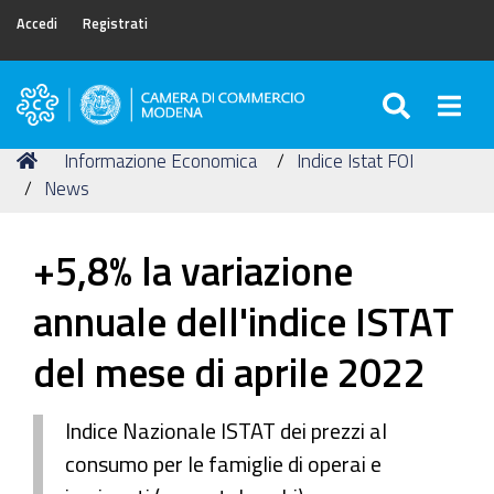
Accedi
Registrati
SEARC
Togg
Camera
di
Tu
Home
Informazione Economica
Indice Istat FOI
Commercio
sei
News
di
qui:
Modena
+5,8% la variazione
annuale dell'indice ISTAT
del mese di aprile 2022
Indice Nazionale ISTAT dei prezzi al
consumo per le famiglie di operai e