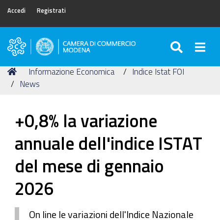
Accedi
Registrati
SEARC
Togg
Camera
di
Tu
Home
Informazione Economica
Indice Istat FOI
Commercio
sei
News
di
qui:
Modena
+0,8% la variazione
annuale dell'indice ISTAT
del mese di gennaio
2026
On line le variazioni dell'Indice Nazionale