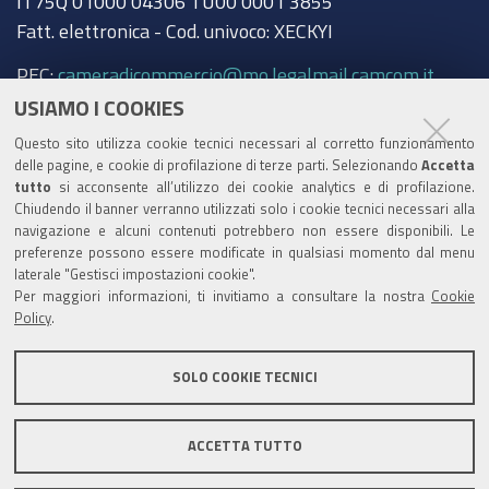
IT75Q 01000 04306 TU00 0001 3855
Fatt. elettronica - Cod. univoco: XECKYI
PEC:
cameradicommercio@mo.legalmail.camcom.it
USIAMO I COOKIES
Trasparenza
Questo sito utilizza cookie tecnici necessari al corretto funzionamento
Amministrazione trasparente
delle pagine, e cookie di profilazione di terze parti. Selezionando
Accetta
tutto
si acconsente all’utilizzo dei cookie analytics e di profilazione.
Albo Camerale
Chiudendo il banner verranno utilizzati solo i cookie tecnici necessari alla
navigazione e alcuni contenuti potrebbero non essere disponibili. Le
Pubblicità Legale
preferenze possono essere modificate in qualsiasi momento dal menu
laterale "Gestisci impostazioni cookie".
Area riservata Amministratori
Per maggiori informazioni, ti invitiamo a consultare la nostra
Cookie
Policy
.
Accesso riservato agli Amministratori dell'ente
SOLO COOKIE TECNICI
ACCETTA TUTTO
Informativa generale
Informative privacy
Accessibilità
Note legali