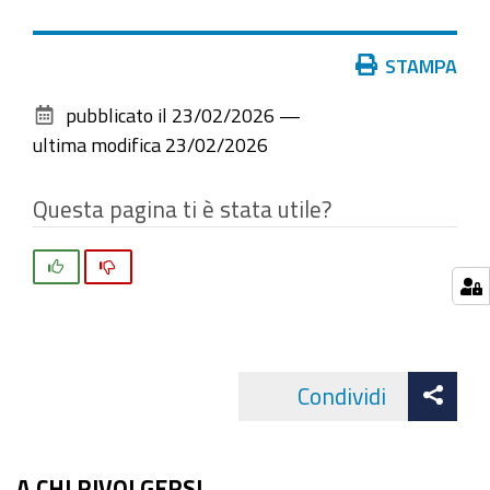
Azioni
STAMPA
sul
pubblicato il
23/02/2026
—
documento
ultima modifica
23/02/2026
Questa pagina ti è stata utile?
Si
No
Att
Condividi
Facebo
cond
A CHI RIVOLGERSI