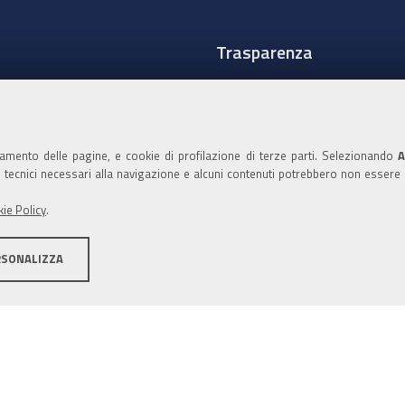
Trasparenza
Amministrazione traspare
Albo Camerale
namento delle pagine, e cookie di profilazione di terze parti. Selezionando
A
Pubblicità Legale
ie tecnici necessari alla navigazione e alcuni contenuti potrebbero non essere
Area riservata Amminist
ie Policy
.
Accesso riservato agli Ammi
RSONALIZZA
ità
Note legali
Informativa estesa sui cookie
Social