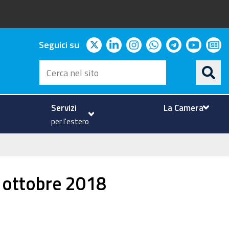
twitter
linkedin
instagram
whatsapp
telegram
youtu
ne
Seguici su
Cerca
nel
sito
Servizi
La Camera
per l'estero
i ottobre 2018