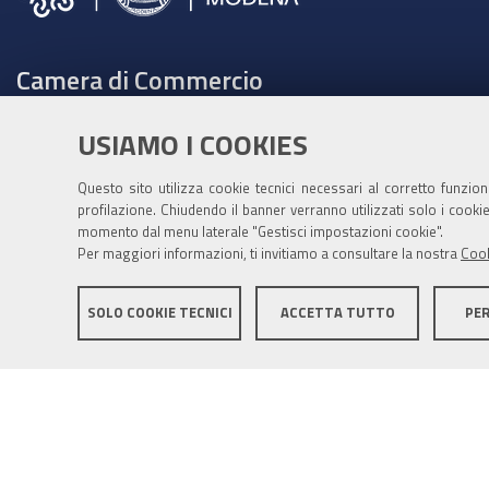
Camera di Commercio
C.F. e Partita Iva 00675070361
USIAMO I COOKIES
Tel. 059208111 -
URP
Contabilità speciale Banca d'Italia:
Questo sito utilizza cookie tecnici necessari al corretto funzio
profilazione. Chiudendo il banner verranno utilizzati solo i cook
IT75Q 01000 04306 TU00 0001 3855
momento dal menu laterale "Gestisci impostazioni cookie".
Fatt. elettronica - Cod. univoco: XECKYI
Per maggiori informazioni, ti invitiamo a consultare la nostra
Cook
PEC:
cameradicommercio@mo.legalmail.camcom.it
SOLO COOKIE TECNICI
ACCETTA TUTTO
PE
Informativa generale
Informative privacy
Accessibil