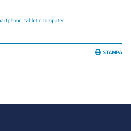
martphone, tablet e computer.
Azioni
STAMPA
sul
documento