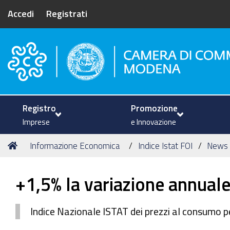
Accedi
Registrati
Camera di Commercio di Mode
Registro
Promozione
Imprese
e Innovazione
Tu
Home
Informazione Economica
Indice Istat FOI
News
sei
qui:
+1,5% la variazione annuale
Indice Nazionale ISTAT dei prezzi al consumo pe