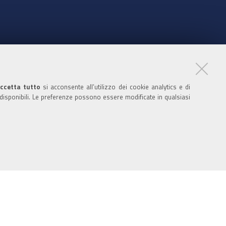
nte
ccetta tutto
si acconsente all’utilizzo dei cookie analytics e di
 disponibili. Le preferenze possono essere modificate in qualsiasi
ratori
nistratori dell'ente
 media policy