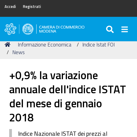
Accedi
Registrati
SEARC
Togg
Camera
di
Tu
Home
Informazione Economica
Indice Istat FOI
Commercio
sei
News
di
qui:
Modena
+0,9% la variazione
annuale dell'indice ISTAT
del mese di gennaio
2018
Indice Nazionale ISTAT dei prezzi al