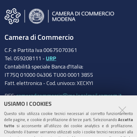
Camera di Commercio
C.F. e Partita Iva 00675070361
Tel. 059208111 -
URP
Contabilità speciale Banca d'Italia:
IT75Q 01000 04306 TU00 0001 3855
Fatt. elettronica - Cod. univoco: XECKYI
PEC:
cameradicommercio@mo.legalmail.camcom.it
USIAMO I COOKIES
Trasparenza
Questo sito utilizza cookie tecnici necessari al corretto funzionamento
Amministrazione trasparente
delle pagine, e cookie di profilazione di terze parti. Selezionando
Accetta
tutto
si acconsente all’utilizzo dei cookie analytics e di profilazione.
Albo Camerale
Chiudendo il banner verranno utilizzati solo i cookie tecnici necessari alla