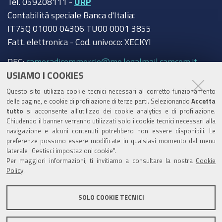
Tel. 059208111 -
URP
Contabilità speciale Banca d'Italia:
IT75Q 01000 04306 TU00 0001 3855
Fatt. elettronica - Cod. univoco: XECKYI
PEC:
cameradicommercio@mo.legalmail.camcom.it
USIAMO I COOKIES
Trasparenza
Questo sito utilizza cookie tecnici necessari al corretto funzionamento
Amministrazione trasparente
delle pagine, e cookie di profilazione di terze parti. Selezionando
Accetta
tutto
si acconsente all’utilizzo dei cookie analytics e di profilazione.
Albo Camerale
Chiudendo il banner verranno utilizzati solo i cookie tecnici necessari alla
navigazione e alcuni contenuti potrebbero non essere disponibili. Le
Pubblicità Legale
preferenze possono essere modificate in qualsiasi momento dal menu
laterale "Gestisci impostazioni cookie".
Area riservata Amministratori
Per maggiori informazioni, ti invitiamo a consultare la nostra
Cookie
Policy
.
Accesso riservato agli Amministratori dell'ente
SOLO COOKIE TECNICI