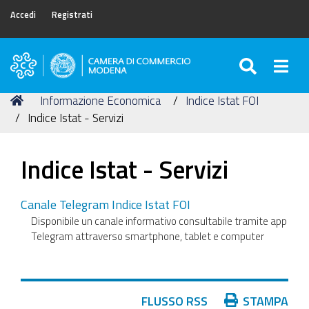
Accedi
Registrati
SEARC
Togg
Camera
di
Tu
Home
Informazione Economica
Indice Istat FOI
Commercio
sei
Indice Istat - Servizi
di
qui:
Modena
Indice Istat - Servizi
Canale Telegram Indice Istat FOI
Disponibile un canale informativo consultabile tramite app
Telegram attraverso smartphone, tablet e computer
Azioni
FLUSSO RSS
STAMPA