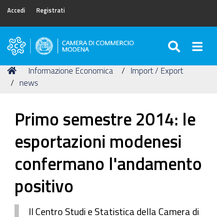
Accedi
Registrati
SEARC
Togg
Camera
di
Tu
Home
Informazione Economica
Import / Export
Commercio
sei
news
di
qui:
Modena
Primo semestre 2014: le
esportazioni modenesi
confermano l'andamento
positivo
Il Centro Studi e Statistica della Camera di