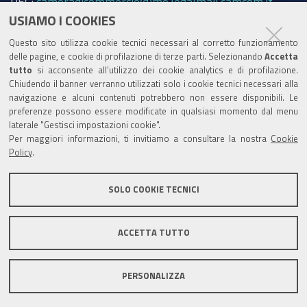
PEC:
cameradicommercio@mo.legalmail.camcom.it
USIAMO I COOKIES
Trasparenza
Questo sito utilizza cookie tecnici necessari al corretto funzionamento
Amministrazione trasparente
delle pagine, e cookie di profilazione di terze parti. Selezionando
Accetta
tutto
si acconsente all’utilizzo dei cookie analytics e di profilazione.
Albo Camerale
Chiudendo il banner verranno utilizzati solo i cookie tecnici necessari alla
navigazione e alcuni contenuti potrebbero non essere disponibili. Le
Pubblicità Legale
preferenze possono essere modificate in qualsiasi momento dal menu
laterale "Gestisci impostazioni cookie".
Area riservata Amministratori
Per maggiori informazioni, ti invitiamo a consultare la nostra
Cookie
Policy
.
Accesso riservato agli Amministratori dell'ente
SOLO COOKIE TECNICI
ACCETTA TUTTO
Informativa generale
Informative privacy
Accessibilità
Note legali
PERSONALIZZA
Informativa estesa sui cookie
Social media policy