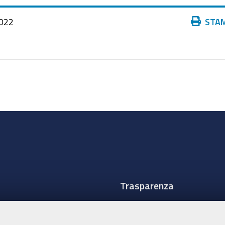
Azioni
022
STA
sul
documento
Trasparenza
Amministrazione traspare