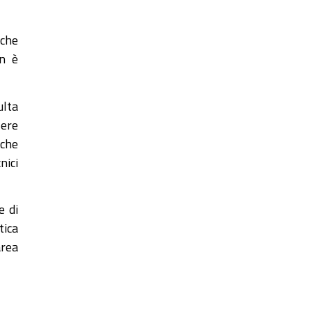
 che
on è
ulta
sere
iche
nici
e di
tica
area