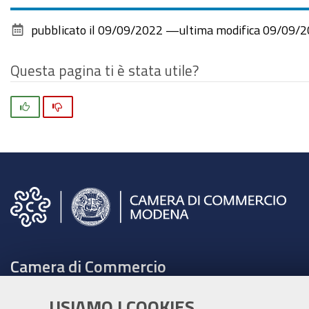
pubblicato il
09/09/2022
—
ultima modifica
09/09/2
Questa pagina ti è stata utile?
Si
No
Camera di Commercio
C.F. e Partita Iva 00675070361
USIAMO I COOKIES