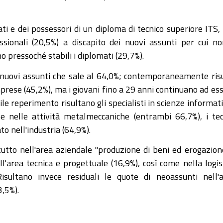
ti e dei possessori di un diploma di tecnico superiore ITS,
essionali (20,5%) a discapito dei nuovi assunti per cui n
o pressoché stabili i diplomati (29,7%).
 nuovi assunti che sale al 64,0%; contemporaneamente ris
imprese (45,2%), ma i giovani fino a 29 anni continuano ad es
icile reperimento risultano gli specialisti in scienze informat
ia e nelle attività metalmeccaniche (entrambi 66,7%), i tec
to nell'industria (64,9%).
utto nell'area aziendale "produzione di beni ed erogazion
ll'area tecnica e progettuale (16,9%), così come nella logis
isultano invece residuali le quote di neoassunti nell'
3,5%).