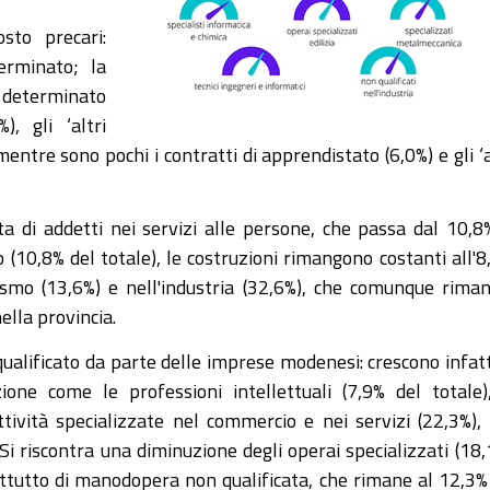
sto precari:
erminato; la
 determinato
), gli ‘altri
mentre sono pochi i contratti di apprendistato (6,0%) e gli ‘a
i addetti nei servizi alle persone, che passa dal 10,8
10,8% del totale), le costruzioni rimangono costanti all'8
smo (13,6%) e nell'industria (32,6%), che comunque riman
lla provincia.
ualificato da parte delle imprese modenesi: crescono infatt
ione come le professioni intellettuali (7,9% del totale)
attività specializzate nel commercio e nei servizi (22,3%),
i riscontra una diminuzione degli operai specializzati (18,
attutto di manodopera non qualificata, che rimane al 12,3%