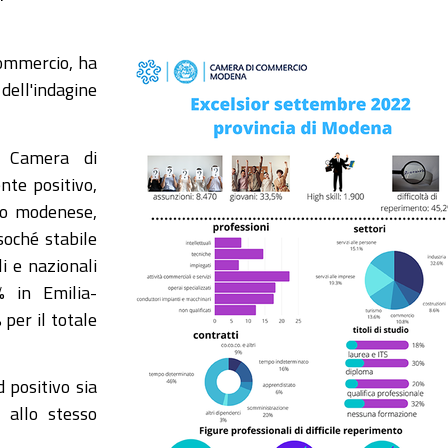
Commercio, ha
ell'indagine
a Camera di
te positivo,
oro modenese,
soché stabile
i e nazionali
% in Emilia-
per il totale
 positivo sia
o allo stesso