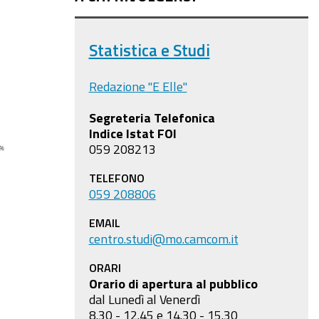
Statistica e Studi
Redazione "E Elle"
Segreteria Telefonica
Indice Istat FOI
059 208213
TELEFONO
059 208806
EMAIL
centro.studi@mo.camcom.it
ORARI
Orario di apertura al pubblico
dal Lunedì al Venerdì
8.30 - 12.45 e 14.30 - 15.30