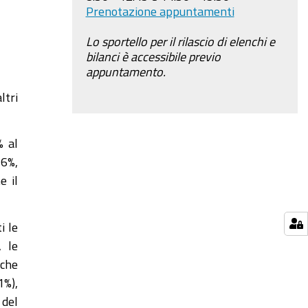
Prenotazione appuntamenti
Lo sportello per il rilascio di elenchi e
bilanci è accessibile previo
appuntamento.
ltri
% al
,6%,
e il
i le
, le
 che
1%),
 del