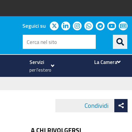
twitter
linkedin
instagram
whatsapp
telegram
youtu
ne
Seguici su
Cerca
nel
sito
Servizi
La Camera
per l'estero
At
Condividi
Face
co
A CHI RIVOLGERSI