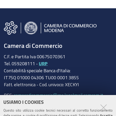
Camera di Commercio
C.F. e Partita Iva 00675070361
Tel. 059208111 -
URP
Contabilità speciale Banca d'Italia:
IT75Q 01000 04306 TU00 0001 3855
Fatt. elettronica - Cod. univoco: XECKYI
PEC:
cameradicommercio@mo.legalmail.camcom.it
USIAMO I COOKIES
Trasparenza
Questo sito utilizza cookie tecnici necessari al corretto funzionamento
delle pagine, e cookie di profilazione di terze parti. Selezionando
Accetta