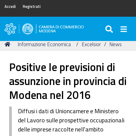
Accedi
Registrati
SEARC
Togg
Camera
di
Tu
Home
Informazione Economica
Excelsior
News
Commercio
sei
di
qui:
Modena
Positive le previsioni di
assunzione in provincia di
Modena nel 2016
Diffusi i dati di Unioncamere e Ministero
del Lavoro sulle prospettive occupazionali
delle imprese raccolte nell'ambito