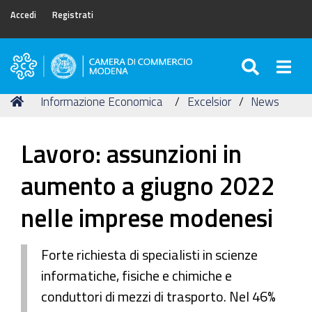
Accedi
Registrati
SEARC
Togg
Camera
di
Tu
Home
Informazione Economica
Excelsior
News
Commercio
sei
di
qui:
Modena
Lavoro: assunzioni in
aumento a giugno 2022
nelle imprese modenesi
Forte richiesta di specialisti in scienze
informatiche, fisiche e chimiche e
conduttori di mezzi di trasporto. Nel 46%