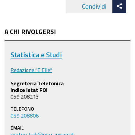
Att
Condividi
Facebo
cond
A CHI RIVOLGERSI
Statistica e Studi
Redazione "E Elle"
Segreteria Telefonica
Indice Istat FOI
059 208213
TELEFONO
059 208806
EMAIL
centro.studi@mo.camcom.it