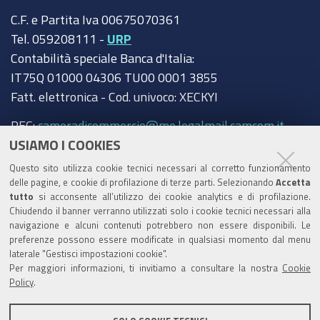
C.F. e Partita Iva 00675070361
Tel. 059208111 -
URP
Contabilità speciale Banca d'Italia:
IT75Q 01000 04306 TU00 0001 3855
Fatt. elettronica - Cod. univoco: XECKYI
PEC:
cameradicommercio@mo.legalmail.camcom.it
USIAMO I COOKIES
Trasparenza
Questo sito utilizza cookie tecnici necessari al corretto funzionamento
Amministrazione trasparente
delle pagine, e cookie di profilazione di terze parti. Selezionando
Accetta
tutto
si acconsente all’utilizzo dei cookie analytics e di profilazione.
Albo Camerale
Chiudendo il banner verranno utilizzati solo i cookie tecnici necessari alla
navigazione e alcuni contenuti potrebbero non essere disponibili. Le
Pubblicità Legale
preferenze possono essere modificate in qualsiasi momento dal menu
laterale "Gestisci impostazioni cookie".
Area riservata Amministratori
Per maggiori informazioni, ti invitiamo a consultare la nostra
Cookie
Policy
.
Accesso riservato agli Amministratori dell'ente