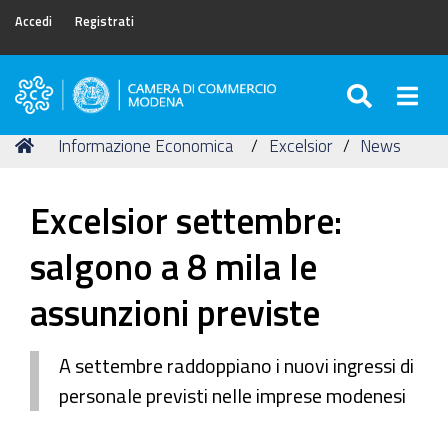
Accedi
Registrati
SEARC
Togg
Camera
di
Tu
Home
Informazione Economica
Excelsior
News
Commercio
sei
di
qui:
Modena
Excelsior settembre:
salgono a 8 mila le
assunzioni previste
A settembre raddoppiano i nuovi ingressi di
personale previsti nelle imprese modenesi