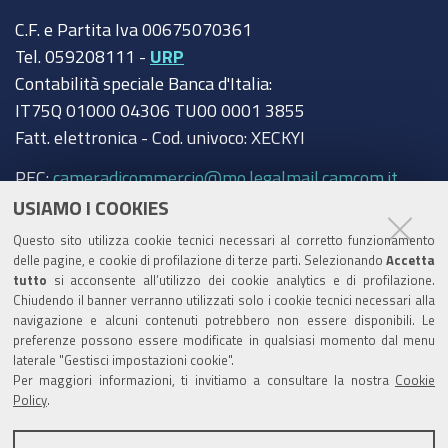
C.F. e Partita Iva 00675070361
Tel. 059208111 -
URP
Contabilità speciale Banca d'Italia:
IT75Q 01000 04306 TU00 0001 3855
Fatt. elettronica - Cod. univoco: XECKYI
PEC:
cameradicommercio@mo.legalmail.camcom.it
USIAMO I COOKIES
Trasparenza
Questo sito utilizza cookie tecnici necessari al corretto funzionamento
Amministrazione trasparente
delle pagine, e cookie di profilazione di terze parti. Selezionando
Accetta
tutto
si acconsente all’utilizzo dei cookie analytics e di profilazione.
Albo Camerale
Chiudendo il banner verranno utilizzati solo i cookie tecnici necessari alla
navigazione e alcuni contenuti potrebbero non essere disponibili. Le
Pubblicità Legale
preferenze possono essere modificate in qualsiasi momento dal menu
laterale "Gestisci impostazioni cookie".
Area riservata Amministratori
Per maggiori informazioni, ti invitiamo a consultare la nostra
Cookie
Policy
.
Accesso riservato agli Amministratori dell'ente