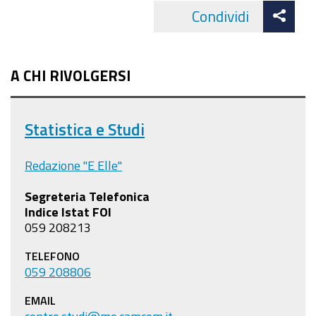
Att
Condividi
Facebo
cond
A CHI RIVOLGERSI
Statistica e Studi
Redazione "E Elle"
Segreteria Telefonica
Indice Istat FOI
059 208213
TELEFONO
059 208806
EMAIL
centro.studi@mo.camcom.it