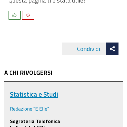
Questa pagina ti è stata utile?
Si
No
Att
Condividi
Facebo
cond
A CHI RIVOLGERSI
Statistica e Studi
Redazione "E Elle"
Segreteria Telefonica