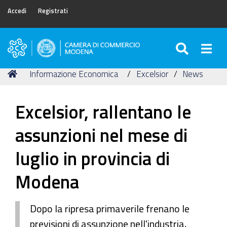
Accedi
Registrati
SEARC
Togg
Camera
di
Tu
Home
Informazione Economica
Excelsior
News
Commercio
sei
di
qui:
Modena
Excelsior, rallentano le
assunzioni nel mese di
luglio in provincia di
Modena
Dopo la ripresa primaverile frenano le
previsioni di assunzione nell'industria,