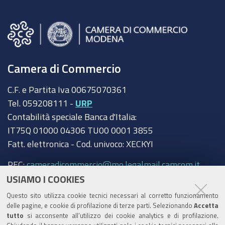
Camera di Commercio
C.F. e Partita Iva 00675070361
Tel. 059208111 -
URP
Contabilità speciale Banca d'Italia:
IT75Q 01000 04306 TU00 0001 3855
Fatt. elettronica - Cod. univoco: XECKYI
PEC:
cameradicommercio@mo.legalmail.camcom.it
USIAMO I COOKIES
Trasparenza
Questo sito utilizza cookie tecnici necessari al corretto funzionamento
Amministrazione trasparente
delle pagine, e cookie di profilazione di terze parti. Selezionando
Accetta
tutto
si acconsente all’utilizzo dei cookie analytics e di profilazione.