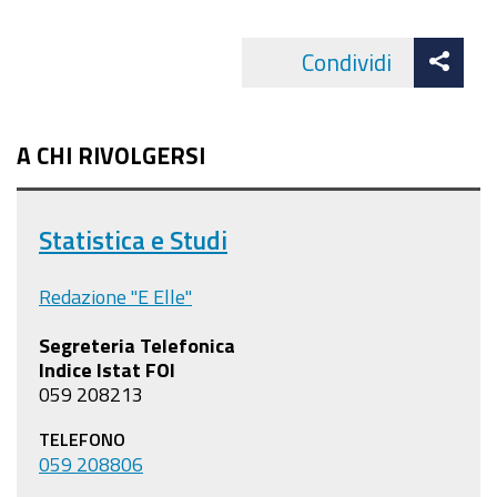
Att
Condividi
Facebo
cond
A CHI RIVOLGERSI
Statistica e Studi
Redazione "E Elle"
Segreteria Telefonica
Indice Istat FOI
059 208213
TELEFONO
059 208806