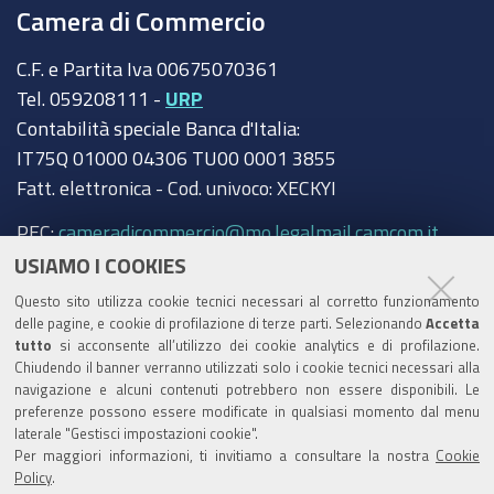
Camera di Commercio
C.F. e Partita Iva 00675070361
Tel. 059208111 -
URP
Contabilità speciale Banca d'Italia:
IT75Q 01000 04306 TU00 0001 3855
Fatt. elettronica - Cod. univoco: XECKYI
PEC:
cameradicommercio@mo.legalmail.camcom.it
USIAMO I COOKIES
Trasparenza
Questo sito utilizza cookie tecnici necessari al corretto funzionamento
Amministrazione trasparente
delle pagine, e cookie di profilazione di terze parti. Selezionando
Accetta
tutto
si acconsente all’utilizzo dei cookie analytics e di profilazione.
Albo Camerale
Chiudendo il banner verranno utilizzati solo i cookie tecnici necessari alla
navigazione e alcuni contenuti potrebbero non essere disponibili. Le
Pubblicità Legale
preferenze possono essere modificate in qualsiasi momento dal menu
laterale "Gestisci impostazioni cookie".
Area riservata Amministratori
Per maggiori informazioni, ti invitiamo a consultare la nostra
Cookie
Policy
.