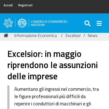
Accedi
Registrati
SEARC
Togg
Camera
di
Tu
Home
Informazione Economica
Excelsior
News
Commercio
sei
di
qui:
Modena
Excelsior: in maggio
riprendono le assunzioni
delle imprese
Aumentano gli ingressi nel commercio, tra
le figure professionali più difficili da
reperire i conduttori di macchinari e gli