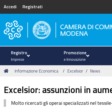
Accedi
Registrati
Camera di Commercio di Mode
Registro
Promozione
Imprese
e Innovazione
Tu
Home
Informazione Economica
Excelsior
News
sei
qui:
Excelsior: assunzioni in aum
Molto ricercati gli operai specializzati nel tessi