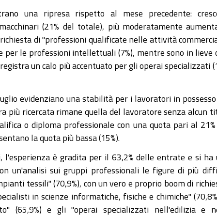
trano una ripresa rispetto al mese precedente: cresc
e macchinari (21% del totale), più moderatamente aument
 richiesta di "professioni qualificate nelle attività commercia
e per le professioni intellettuali (7%), mentre sono in lieve 
i registra un calo più accentuato per gli operai specializzati 
luglio evidenziano una stabilità per i lavoratori in possesso
ra più ricercata rimane quella del lavoratore senza alcun ti
qualifica o diploma professionale con una quota pari al 21%
esentano la quota più bassa (15%).
i, l'esperienza è gradita per il 63,2% delle entrate e si ha
n un'analisi sui gruppi professionali le figure di più diffi
pianti tessili" (70,9%), con un vero e proprio boom di richie
pecialisti in scienze informatiche, fisiche e chimiche" (70,8%
" (65,9%) e gli "operai specializzati nell'edilizia e n