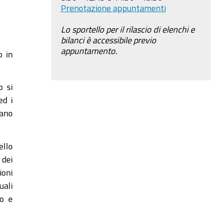
Prenotazione appuntamenti
Lo sportello per il rilascio di elenchi e
bilanci è accessibile previo
appuntamento.
o in
o si
ed i
tano
ello
 dei
ioni
uali
io e