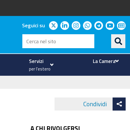
twitter
linkedin
instagram
whatsapp
telegram
youtu
ne
Seguici su
Cerca
nel
sito
Servizi
La Camera
per l'estero
At
Condividi
Face
co
A CHI RIVOLGERSI