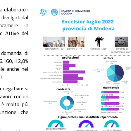
a elaborato i
 divulgati dal
oncamere in
he Attive del
a domanda di
6.160, il 2,8%
le anche nel
).
 negativo: si
lavoro con un
e è molto più
unzione che