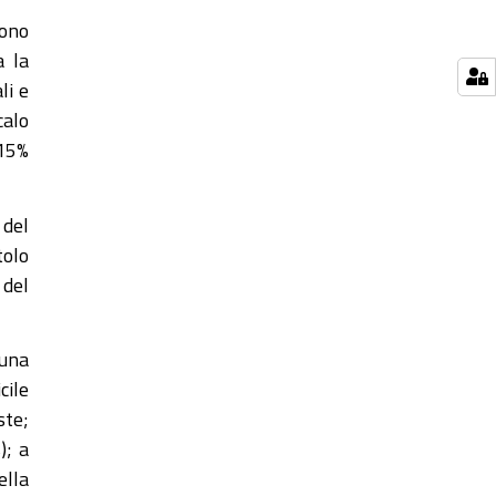
ono
a la
li e
calo
(15%
 del
tolo
 del
 una
cile
ste;
); a
ella