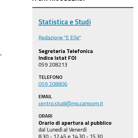
Statistica e Studi
Redazione "E Elle"
Segreteria Telefonica
Indice Istat FOI
059 208213
TELEFONO
059 208806
EMAIL
centro.studi@mo.camcom.it
ORARI
Orario di apertura al pubblico
dal Lunedì al Venerdì
8.30 - 12.45 e 14.30 - 15.30