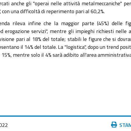
ercati anche gli "operai nelle attività metalmeccaniche" pe
, con una difficoltà di reperimento pari al 60,2%.
ienda rileva infine che la maggior parte (45%) delle fi
d erogazione servizi", mentre gli impieghi richiesti nelle 
isione pari al 18% del totale; stabili le figure che si dovr
sentano il 14% del totale. La "logistica", dopo un trend posit
 15%, mentre solo il 4% sarà adibito all'area amministrativ
Azioni
022
STA