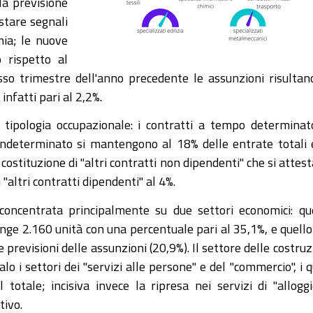
la previsione
stare segnali
mia; le nuove
 rispetto al
sso trimestre dell'anno precedente le assunzioni risultan
nfatti pari al 2,2%.
 tipologia occupazionale: i contratti a tempo determinat
indeterminato si mantengono al 18% delle entrate totali 
 costituzione di "altri contratti non dipendenti" che si attes
i "altri contratti dipendenti" al 4%.
 concentrata principalmente su due settori economici: qu
nge 2.160 unità con una percentuale pari al 35,1%, e quello
e previsioni delle assunzioni (20,9%). Il settore delle costruz
o i settori dei "servizi alle persone" e del "commercio", i q
totale; incisiva invece la ripresa nei servizi di "allogg
tivo.