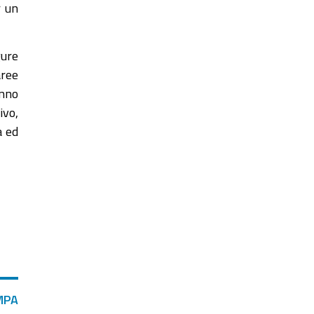
r un
gure
aree
anno
ivo,
a ed
MPA