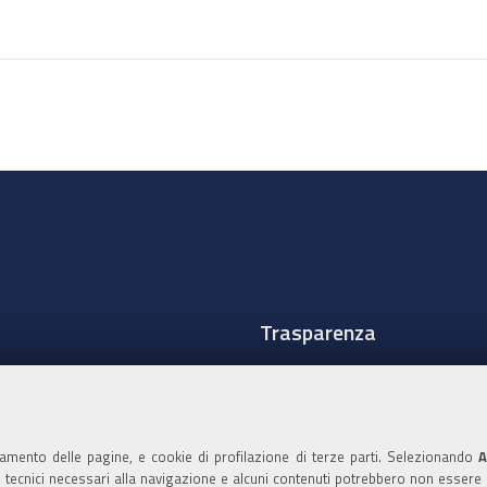
sul
documento
Trasparenza
Amministrazione traspare
Albo Camerale
namento delle pagine, e cookie di profilazione di terze parti. Selezionando
A
Pubblicità Legale
ie tecnici necessari alla navigazione e alcuni contenuti potrebbero non essere