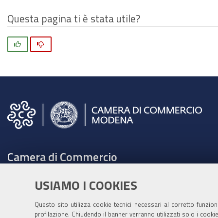
Questa pagina ti è stata utile?
Si
No
Camera di Commercio
C.F. e Partita Iva 00675070361
USIAMO I COOKIES
Tel. 059208111 -
URP
Contabilità speciale Banca d'Italia:
Questo sito utilizza cookie tecnici necessari al corretto funzio
profilazione. Chiudendo il banner verranno utilizzati solo i cook
IT75Q 01000 04306 TU00 0001 3855