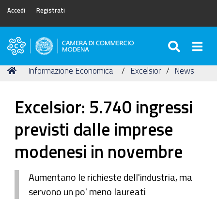
Accedi
Registrati
SEARC
Togg
Camera
di
Tu
Home
Informazione Economica
Excelsior
News
Commercio
sei
di
qui:
Modena
Excelsior: 5.740 ingressi
previsti dalle imprese
modenesi in novembre
Aumentano le richieste dell'industria, ma
servono un po' meno laureati