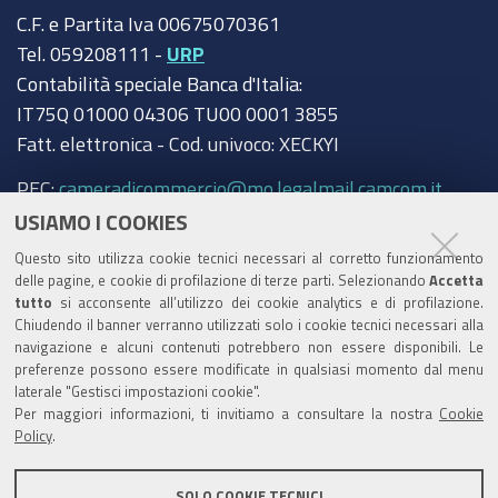
C.F. e Partita Iva 00675070361
Tel. 059208111 -
URP
Contabilità speciale Banca d'Italia:
IT75Q 01000 04306 TU00 0001 3855
Fatt. elettronica - Cod. univoco: XECKYI
PEC:
cameradicommercio@mo.legalmail.camcom.it
USIAMO I COOKIES
Trasparenza
Questo sito utilizza cookie tecnici necessari al corretto funzionamento
Amministrazione trasparente
delle pagine, e cookie di profilazione di terze parti. Selezionando
Accetta
tutto
si acconsente all’utilizzo dei cookie analytics e di profilazione.
Albo Camerale
Chiudendo il banner verranno utilizzati solo i cookie tecnici necessari alla
navigazione e alcuni contenuti potrebbero non essere disponibili. Le
Pubblicità Legale
preferenze possono essere modificate in qualsiasi momento dal menu
laterale "Gestisci impostazioni cookie".
Area riservata Amministratori
Per maggiori informazioni, ti invitiamo a consultare la nostra
Cookie
Policy
.
Accesso riservato agli Amministratori dell'ente
SOLO COOKIE TECNICI