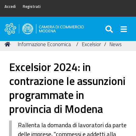
Accedi
Registrati
SEARC
Togg
Camera
di
Tu
Home
Informazione Economica
Excelsior
News
Commercio
sei
di
qui:
Modena
Excelsior 2024: in
contrazione le assunzioni
programmate in
provincia di Modena
Rallenta la domanda di lavoratori da parte
delle imprese, "commessi e addetti alla