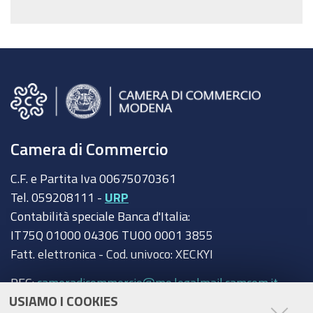
Camera di Commercio
C.F. e Partita Iva 00675070361
Tel. 059208111 -
URP
Contabilità speciale Banca d'Italia:
IT75Q 01000 04306 TU00 0001 3855
Fatt. elettronica - Cod. univoco: XECKYI
PEC:
cameradicommercio@mo.legalmail.camcom.it
USIAMO I COOKIES
Trasparenza