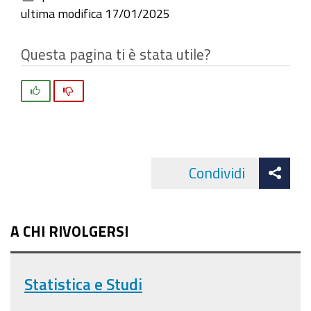
documento
ultima modifica
17/01/2025
Questa pagina ti è stata utile?
Si
No
Att
Condividi
Facebo
cond
A CHI RIVOLGERSI
Statistica e Studi