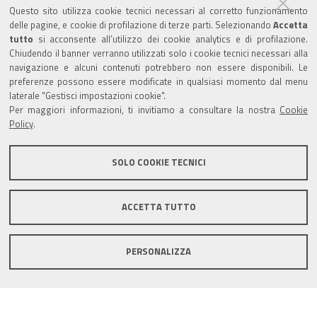
Questo sito utilizza cookie tecnici necessari al corretto funzionamento
Amministrazione trasparente
delle pagine, e cookie di profilazione di terze parti. Selezionando
Accetta
tutto
si acconsente all’utilizzo dei cookie analytics e di profilazione.
Albo Camerale
Chiudendo il banner verranno utilizzati solo i cookie tecnici necessari alla
navigazione e alcuni contenuti potrebbero non essere disponibili. Le
Pubblicità Legale
preferenze possono essere modificate in qualsiasi momento dal menu
laterale "Gestisci impostazioni cookie".
Area riservata Amministratori
Per maggiori informazioni, ti invitiamo a consultare la nostra
Cookie
Policy
.
Accesso riservato agli Amministratori dell'ente
SOLO COOKIE TECNICI
ACCETTA TUTTO
Informativa generale
Informative privacy
Accessibilità
Note legali
PERSONALIZZA
Informativa estesa sui cookie
Social media policy