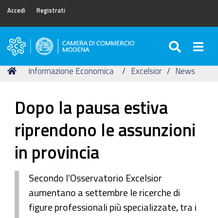
Accedi
Registrati
SEARC
Togg
Camera
di
Tu
Home
Informazione Economica
Excelsior
News
Commercio
sei
di
qui:
Modena
Dopo la pausa estiva
riprendono le assunzioni
in provincia
Secondo l'Osservatorio Excelsior
aumentano a settembre le ricerche di
figure professionali più specializzate, tra i