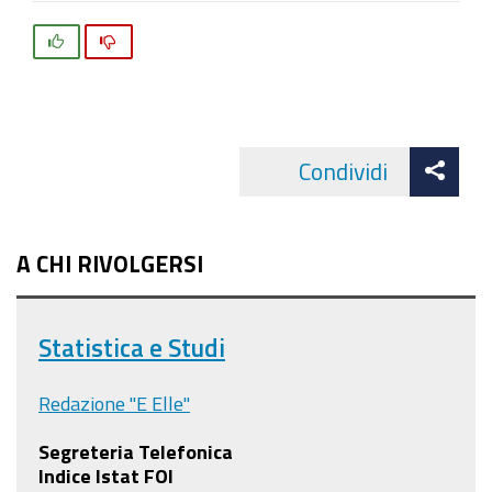
Si
No
Att
Condividi
Facebo
cond
A CHI RIVOLGERSI
Statistica e Studi
Redazione "E Elle"
Segreteria Telefonica
Indice Istat FOI