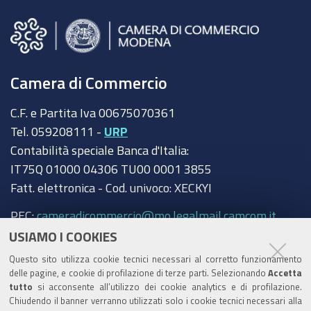
Camera di Commercio
C.F. e Partita Iva 00675070361
Tel. 059208111 -
URP
Contabilità speciale Banca d'Italia:
IT75Q 01000 04306 TU00 0001 3855
Fatt. elettronica - Cod. univoco: XECKYI
PEC:
cameradicommercio@mo.legalmail.camcom.it
USIAMO I COOKIES
Trasparenza
Questo sito utilizza cookie tecnici necessari al corretto funzionamento
Amministrazione trasparente
delle pagine, e cookie di profilazione di terze parti. Selezionando
Accetta
tutto
si acconsente all’utilizzo dei cookie analytics e di profilazione.
Albo Camerale
Chiudendo il banner verranno utilizzati solo i cookie tecnici necessari alla