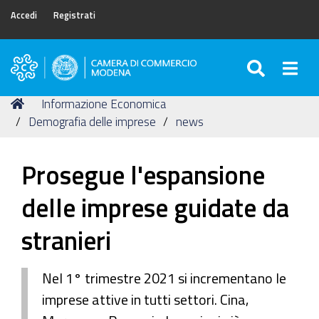
Accedi
Registrati
SEARC
Togg
Camera
di
Tu
Home
Informazione Economica
Commercio
sei
Demografia delle imprese
news
di
qui:
Modena
Prosegue l'espansione
delle imprese guidate da
stranieri
Nel 1° trimestre 2021 si incrementano le
imprese attive in tutti settori. Cina,