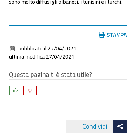
sono molto diffusi gli albanesi, i tunisini e i turchi.
Azioni
STAMPA
sul
pubblicato il
27/04/2021
—
documento
ultima modifica
27/04/2021
Questa pagina ti è stata utile?
Si
No
Att
Condividi
Facebo
cond