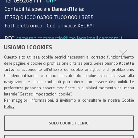
Tel. 059208111 -
URP
Contabilità speciale Banca d'Italia:
IT75Q 01000 04306 TU00 0001 3855
Fatt. elettronica - Cod. univoco: XECKYI
PEC:
cameradicommercio@mo.legalmail.camcom.it
USIAMO I COOKIES
Trasparenza
Questo sito utilizza cookie tecnici necessari al corretto funzionamento
Amministrazione trasparente
delle pagine, e cookie di profilazione di terze parti. Selezionando
Accetta
tutto
si acconsente all’utilizzo dei cookie analytics e di profilazione.
Albo Camerale
Chiudendo il banner verranno utilizzati solo i cookie tecnici necessari alla
navigazione e alcuni contenuti potrebbero non essere disponibili. Le
Pubblicità Legale
preferenze possono essere modificate in qualsiasi momento dal menu
laterale "Gestisci impostazioni cookie".
Area riservata Amministratori
Per maggiori informazioni, ti invitiamo a consultare la nostra
Cookie
Policy
.
Accesso riservato agli Amministratori dell'ente
SOLO COOKIE TECNICI