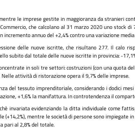
mentre le imprese gestite in maggioranza da stranieri con
 Commercio, che calcolano al 31 marzo 2020 uno stock di 7.
 un incremento annuo del +2,4% contro una variazione media a
ssione delle nuove iscritte, che risultano 277. Il calo ris
o subito dal totale delle nuove iscritte in provincia: -17,1
ncentrate in soli tre settori: costruzioni (con una quota de
Nelle attività di ristorazione opera il 9,7% delle imprese.
istenza del tessuto imprenditoriale, considerando i dodici me
torazione, +1,6% la manifattura. In controtendenza il compart
è invariata evidenziando la ditta individuale come fattisp
 (+14,2%), mentre le società di persone sono impiegate in m
 pari al 2,8% del totale.