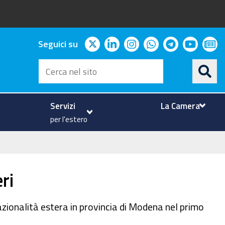
twitter
linkedin
instagram
whatsapp
telegram
youtu
ne
Seguici su
Cerca
nel
sito
Servizi
La Camera
per l'estero
ri
azionalità estera in provincia di Modena nel primo