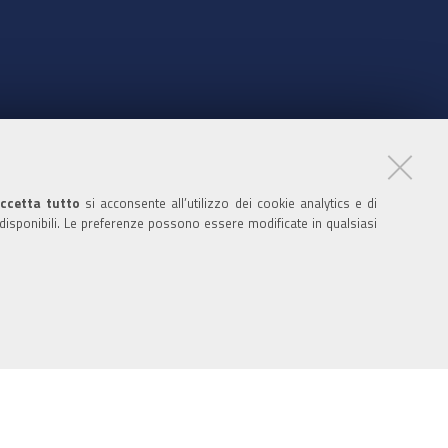
nte
ccetta tutto
si acconsente all’utilizzo dei cookie analytics e di
 disponibili. Le preferenze possono essere modificate in qualsiasi
ratori
nistratori dell'ente
 media policy