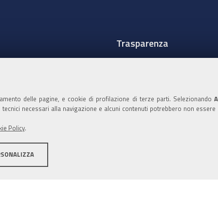
Trasparenza
Amministrazione traspare
Albo Camerale
namento delle pagine, e cookie di profilazione di terze parti. Selezionando
A
Pubblicità Legale
ie tecnici necessari alla navigazione e alcuni contenuti potrebbero non essere
Area riservata Amminist
ie Policy
.
Accesso riservato agli Ammi
RSONALIZZA
ità
Note legali
Informativa estesa sui cookie
Social