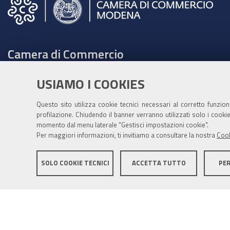
Camera di Commercio
C.F. e Partita Iva 00675070361
USIAMO I COOKIES
Tel. 059208111 -
URP
Contabilità speciale Banca d'Italia:
Questo sito utilizza cookie tecnici necessari al corretto funzio
profilazione. Chiudendo il banner verranno utilizzati solo i cook
IT75Q 01000 04306 TU00 0001 3855
momento dal menu laterale "Gestisci impostazioni cookie".
Fatt. elettronica - Cod. univoco: XECKYI
Per maggiori informazioni, ti invitiamo a consultare la nostra
Cook
PEC:
cameradicommercio@mo.legalmail.camcom.it
SOLO COOKIE TECNICI
ACCETTA TUTTO
PE
Informativa generale
Informative privacy
Accessibil