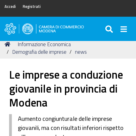
Accedi
Registrati
SEARC
Togg
Camera
di
Tu
Home
Informazione Economica
Commercio
sei
Demografia delle imprese
news
di
qui:
Modena
Le imprese a conduzione
giovanile in provincia di
Modena
Aumento congiunturale delle imprese
giovanili, ma con risultati inferiori rispetto