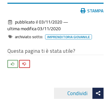
Azioni
STAMPA
sul
pubblicato il
03/11/2020
—
documento
ultima modifica
03/11/2020
archiviato sotto:
IMPRENDITORIA GIOVANILE
Questa pagina ti è stata utile?
Si
No
Att
Condividi
Facebo
cond