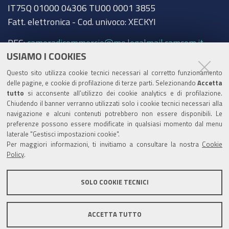
IT75Q 01000 04306 TU00 0001 3855
Fatt. elettronica - Cod. univoco: XECKYI
PEC:
cameradicommercio@mo.legalmail.camcom.it
USIAMO I COOKIES
Trasparenza
Questo sito utilizza cookie tecnici necessari al corretto funzionamento
Amministrazione trasparente
delle pagine, e cookie di profilazione di terze parti. Selezionando
Accetta
tutto
si acconsente all’utilizzo dei cookie analytics e di profilazione.
Albo Camerale
Chiudendo il banner verranno utilizzati solo i cookie tecnici necessari alla
navigazione e alcuni contenuti potrebbero non essere disponibili. Le
Pubblicità Legale
preferenze possono essere modificate in qualsiasi momento dal menu
laterale "Gestisci impostazioni cookie".
Area riservata Amministratori
Per maggiori informazioni, ti invitiamo a consultare la nostra
Cookie
Policy
.
Accesso riservato agli Amministratori dell'ente
SOLO COOKIE TECNICI
ACCETTA TUTTO
Informativa generale
Informative privacy