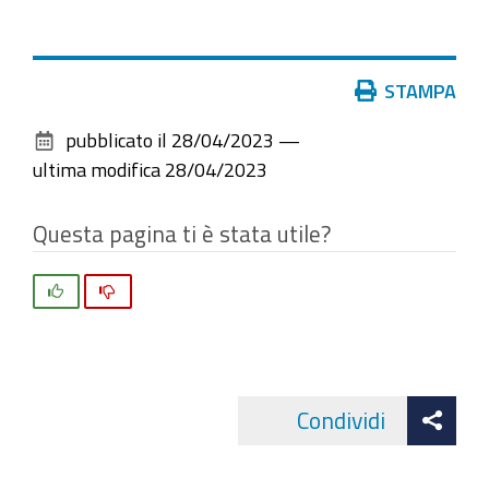
Azioni
STAMPA
sul
pubblicato il
28/04/2023
—
documento
ultima modifica
28/04/2023
Questa pagina ti è stata utile?
Si
No
Att
Condividi
Facebo
cond