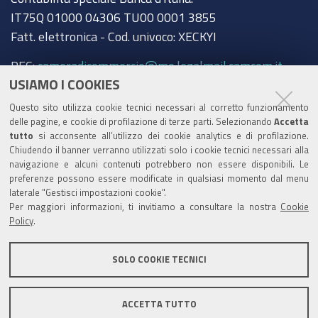
IT75Q 01000 04306 TU00 0001 3855
Fatt. elettronica - Cod. univoco: XECKYI
PEC:
cameradicommercio@mo.legalmail.camcom.it
USIAMO I COOKIES
Trasparenza
Questo sito utilizza cookie tecnici necessari al corretto funzionamento
Amministrazione trasparente
delle pagine, e cookie di profilazione di terze parti. Selezionando
Accetta
tutto
si acconsente all’utilizzo dei cookie analytics e di profilazione.
Albo Camerale
Chiudendo il banner verranno utilizzati solo i cookie tecnici necessari alla
navigazione e alcuni contenuti potrebbero non essere disponibili. Le
Pubblicità Legale
preferenze possono essere modificate in qualsiasi momento dal menu
laterale "Gestisci impostazioni cookie".
Area riservata Amministratori
Per maggiori informazioni, ti invitiamo a consultare la nostra
Cookie
Policy
.
Accesso riservato agli Amministratori dell'ente
SOLO COOKIE TECNICI
ACCETTA TUTTO
Informativa generale
Informative privacy