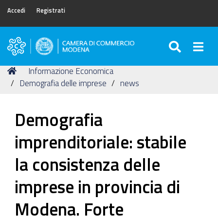
Accedi
Registrati
SEARC
Togg
Camera
di
Tu
Home
Informazione Economica
Commercio
sei
Demografia delle imprese
news
di
qui:
Modena
Demografia
imprenditoriale: stabile
la consistenza delle
imprese in provincia di
Modena. Forte