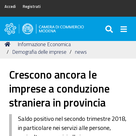
Accedi
Registrati
SEARC
Togg
Camera
di
Tu
Home
Informazione Economica
Commercio
sei
Demografia delle imprese
news
di
qui:
Modena
Crescono ancora le
imprese a conduzione
straniera in provincia
Saldo positivo nel secondo trimestre 2018,
in particolare nei servizi alle persone,