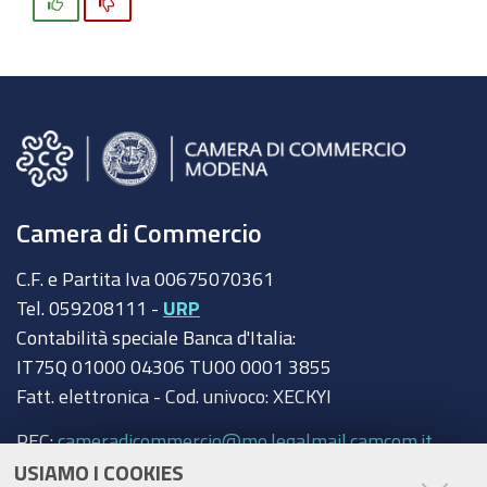
Si
No
Camera di Commercio
C.F. e Partita Iva 00675070361
Tel. 059208111 -
URP
Contabilità speciale Banca d'Italia:
IT75Q 01000 04306 TU00 0001 3855
Fatt. elettronica - Cod. univoco: XECKYI
PEC:
cameradicommercio@mo.legalmail.camcom.it
USIAMO I COOKIES
Trasparenza