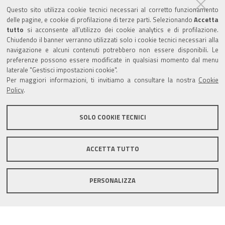
Questo sito utilizza cookie tecnici necessari al corretto funzionamento
Amministrazione trasparente
delle pagine, e cookie di profilazione di terze parti. Selezionando
Accetta
tutto
si acconsente all’utilizzo dei cookie analytics e di profilazione.
Albo Camerale
Chiudendo il banner verranno utilizzati solo i cookie tecnici necessari alla
navigazione e alcuni contenuti potrebbero non essere disponibili. Le
Pubblicità Legale
preferenze possono essere modificate in qualsiasi momento dal menu
laterale "Gestisci impostazioni cookie".
Area riservata Amministratori
Per maggiori informazioni, ti invitiamo a consultare la nostra
Cookie
Policy
.
Accesso riservato agli Amministratori dell'ente
SOLO COOKIE TECNICI
ACCETTA TUTTO
Informativa generale
Informative privacy
Accessibilità
Note legali
PERSONALIZZA
Informativa estesa sui cookie
Social media policy