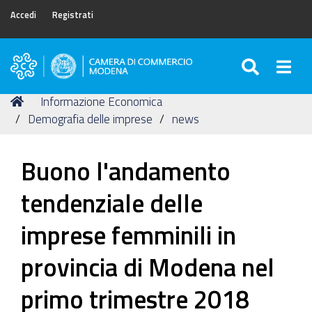
Accedi
Registrati
SEARC
Togg
Camera
di
Tu
Home
Informazione Economica
Commercio
sei
Demografia delle imprese
news
di
qui:
Modena
Buono l'andamento
tendenziale delle
imprese femminili in
provincia di Modena nel
primo trimestre 2018