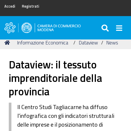
Accedi
Registrati
SEARC
Togg
Camera
di
Tu
Home
Informazione Economica
Dataview
News
Commercio
sei
di
qui:
Modena
Dataview: il tessuto
imprenditoriale della
provincia
Il Centro Studi Tagliacarne ha diffuso
l'infografica con gli indicatori strutturali
delle imprese e il posizionamento di