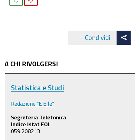
Si
No
Att
Condividi
Facebo
cond
A CHI RIVOLGERSI
Statistica e Studi
Redazione "E Elle"
Segreteria Telefonica
Indice Istat FOI
059 208213