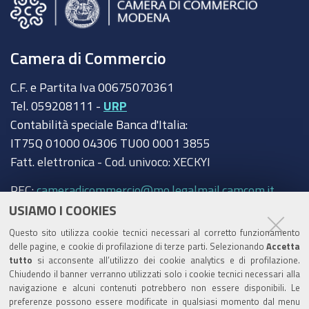
Camera di Commercio
C.F. e Partita Iva 00675070361
Tel. 059208111 -
URP
Contabilità speciale Banca d'Italia:
IT75Q 01000 04306 TU00 0001 3855
Fatt. elettronica - Cod. univoco: XECKYI
PEC:
cameradicommercio@mo.legalmail.camcom.it
USIAMO I COOKIES
Trasparenza
Questo sito utilizza cookie tecnici necessari al corretto funzionamento
Amministrazione trasparente
delle pagine, e cookie di profilazione di terze parti. Selezionando
Accetta
tutto
si acconsente all’utilizzo dei cookie analytics e di profilazione.
Albo Camerale
Chiudendo il banner verranno utilizzati solo i cookie tecnici necessari alla
navigazione e alcuni contenuti potrebbero non essere disponibili. Le
Pubblicità Legale
preferenze possono essere modificate in qualsiasi momento dal menu