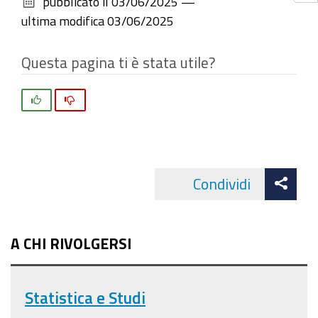
pubblicato il
03/06/2025
—
documento
ultima modifica
03/06/2025
Questa pagina ti è stata utile?
Si
No
Att
Condividi
Facebo
cond
A CHI RIVOLGERSI
Statistica e Studi