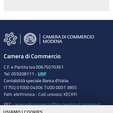
Camera di Commercio
C.F. e Partita Iva 00675070361
Tel. 059208111 -
URP
Contabilità speciale Banca d'Italia:
IT75Q 01000 04306 TU00 0001 3855
Fatt. elettronica - Cod. univoco: XECKYI
PEC:
cameradicommercio@mo.legalmail.camcom.it
USIAMO I COOKIES