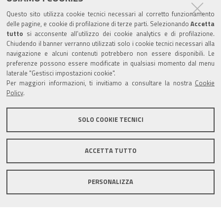
Trasparenza
Questo sito utilizza cookie tecnici necessari al corretto funzionamento
Amministrazione trasparente
delle pagine, e cookie di profilazione di terze parti. Selezionando
Accetta
tutto
si acconsente all’utilizzo dei cookie analytics e di profilazione.
Albo Camerale
Chiudendo il banner verranno utilizzati solo i cookie tecnici necessari alla
navigazione e alcuni contenuti potrebbero non essere disponibili. Le
Pubblicità Legale
preferenze possono essere modificate in qualsiasi momento dal menu
laterale "Gestisci impostazioni cookie".
Area riservata Amministratori
Per maggiori informazioni, ti invitiamo a consultare la nostra
Cookie
Policy
.
Accesso riservato agli Amministratori dell'ente
SOLO COOKIE TECNICI
ACCETTA TUTTO
Informativa generale
Informative privacy
Accessibilità
Note legali
PERSONALIZZA
Informativa estesa sui cookie
Social media policy