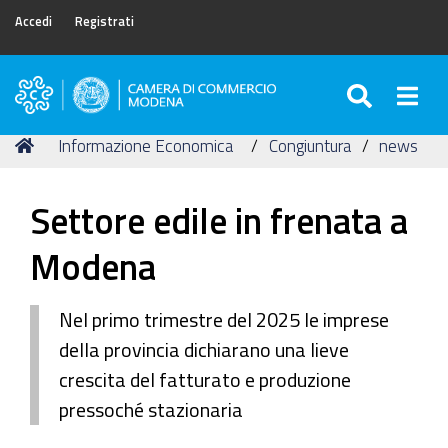
Accedi
Registrati
SEARC
Togg
Camera
di
Tu
Home
Informazione Economica
Congiuntura
news
Commercio
sei
di
qui:
Modena
Settore edile in frenata a
Modena
Nel primo trimestre del 2025 le imprese
della provincia dichiarano una lieve
crescita del fatturato e produzione
pressoché stazionaria