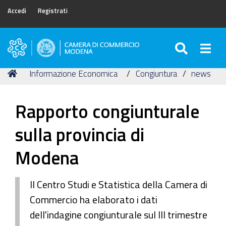
Accedi
Registrati
SEARC
Togg
Camera
di
Tu
Home
Informazione Economica
Congiuntura
news
Commercio
sei
di
qui:
Modena
Rapporto congiunturale
sulla provincia di
Modena
Il Centro Studi e Statistica della Camera di
Commercio ha elaborato i dati
dell'indagine congiunturale sul III trimestre