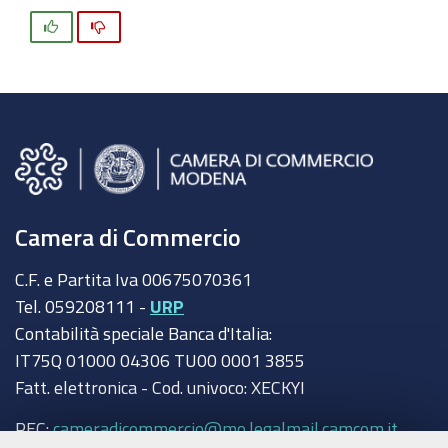
Si
No
Camera di Commercio
C.F. e Partita Iva 00675070361
Tel. 059208111 -
URP
Contabilità speciale Banca d'Italia:
IT75Q 01000 04306 TU00 0001 3855
Fatt. elettronica - Cod. univoco: XECKYI
PEC:
cameradicommercio@mo.legalmail.camcom.it