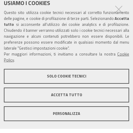
USIAMO I COOKIES
Trasparenza
Questo sito utilizza cookie tecnici necessari al corretto funzionamento
Amministrazione trasparente
delle pagine, e cookie di profilazione di terze parti. Selezionando
Accetta
tutto
si acconsente all’utilizzo dei cookie analytics e di profilazione.
Albo Camerale
Chiudendo il banner verranno utilizzati solo i cookie tecnici necessari alla
navigazione e alcuni contenuti potrebbero non essere disponibili. Le
Pubblicità Legale
preferenze possono essere modificate in qualsiasi momento dal menu
laterale "Gestisci impostazioni cookie".
Area riservata Amministratori
Per maggiori informazioni, ti invitiamo a consultare la nostra
Cookie
Policy
.
Accesso riservato agli Amministratori dell'ente
SOLO COOKIE TECNICI
ACCETTA TUTTO
Informativa generale
Informative privacy
Accessibilità
Note legali
PERSONALIZZA
Informativa estesa sui cookie
Social media policy