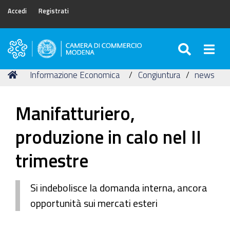
Accedi
Registrati
SEARC
Togg
Camera
di
Tu
Home
Informazione Economica
Congiuntura
news
Commercio
sei
di
qui:
Modena
Manifatturiero,
produzione in calo nel II
trimestre
Si indebolisce la domanda interna, ancora
opportunità sui mercati esteri