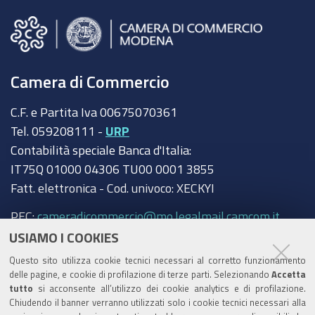
Camera di Commercio
C.F. e Partita Iva 00675070361
Tel. 059208111 -
URP
Contabilità speciale Banca d'Italia:
IT75Q 01000 04306 TU00 0001 3855
Fatt. elettronica - Cod. univoco: XECKYI
PEC:
cameradicommercio@mo.legalmail.camcom.it
USIAMO I COOKIES
Trasparenza
Questo sito utilizza cookie tecnici necessari al corretto funzionamento
Amministrazione trasparente
delle pagine, e cookie di profilazione di terze parti. Selezionando
Accetta
tutto
si acconsente all’utilizzo dei cookie analytics e di profilazione.
Albo Camerale
Chiudendo il banner verranno utilizzati solo i cookie tecnici necessari alla