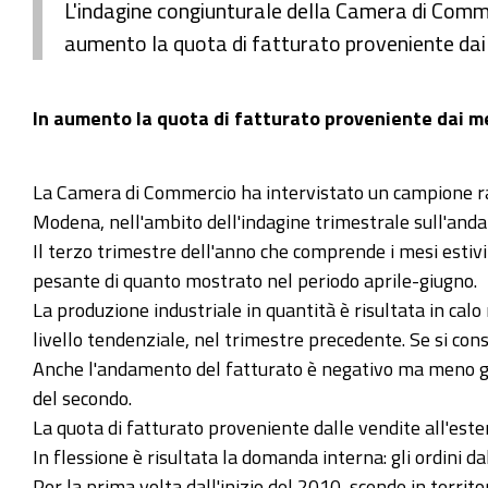
L'indagine congiunturale della Camera di Comm
aumento la quota di fatturato proveniente dai 
In aumento la quota di fatturato proveniente dai me
La Camera di Commercio ha intervistato un campione rapp
Modena, nell'ambito dell'indagine trimestrale sull'and
Il terzo trimestre dell'anno che comprende i mesi estivi
pesante di quanto mostrato nel periodo aprile-giugno.
La produzione industriale in quantità è risultata in cal
livello tendenziale, nel trimestre precedente. Se si con
Anche l'andamento del fatturato è negativo ma meno grav
del secondo.
La quota di fatturato proveniente dalle vendite all'est
In flessione è risultata la domanda interna: gli ordini 
Per la prima volta dall'inizio del 2010, scende in terri