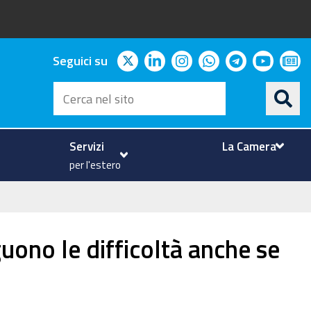
twitter
linkedin
instagram
whatsapp
telegram
youtu
ne
Seguici su
Cerca
nel
sito
Servizi
La Camera
per l'estero
uono le difficoltà anche se