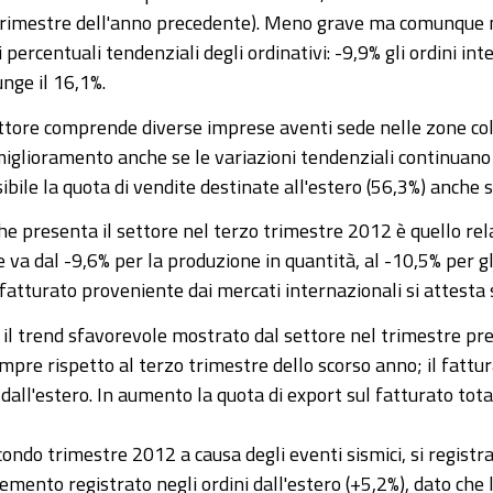
o trimestre dell'anno precedente). Meno grave ma comunque n
rcentuali tendenziali degli ordinativi: -9,9% gli ordini inte
nge il 16,1%.
ttore comprende diverse imprese aventi sede nelle zone col
 miglioramento anche se le variazioni tendenziali continuano
bile la quota di vendite destinate all'estero (56,3%) anche se
che presenta il settore nel terzo trimestre 2012 è quello re
he va dal -9,6% per la produzione in quantità, al -10,5% per g
fatturato proveniente dai mercati internazionali si attesta 
il trend sfavorevole mostrato dal settore nel trimestre pre
pre rispetto al terzo trimestre dello scorso anno; il fattur
 dall'estero. In aumento la quota di export sul fatturato tota
econdo trimestre 2012 a causa degli eventi sismici, si regis
cremento registrato negli ordini dall'estero (+5,2%), dato ch