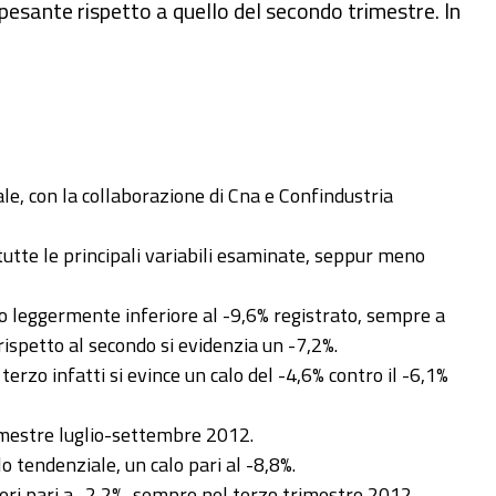
sante rispetto a quello del secondo trimestre. In
le, con la collaborazione di Cna e Confindustria
tutte le principali variabili esaminate, seppur meno
ato leggermente inferiore al -9,6% registrato, sempre a
rispetto al secondo si evidenzia un -7,2%.
zo infatti si evince un calo del -4,6% contro il -6,1%
rimestre luglio-settembre 2012.
o tendenziale, un calo pari al -8,8%.
steri pari a -2,2%, sempre nel terzo trimestre 2012