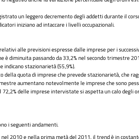
istrato un leggero decremento degli addetti durante il corso
catori iniziano ad intaccare i livelli occupazionali.
relativi alle previsioni espresse dalle imprese per i success
ne è diminuita passando da 33,2% nel secondo trimestre 20
 indicano stazionarietà (55,9%).
 della quota di imprese che prevede stazionarietà, che ragg
 trimestre aumentano notevolmente le imprese che sono pessi
l 72,2% delle imprese intervistate si aspetta un calo degli or
gono i seguenti andamenti.
ati nel 2010 e nella prima metà del 2011, il trend è in cost