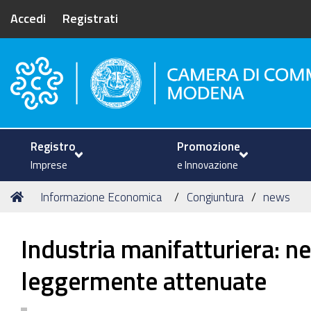
Accedi
Registrati
Camera di Commercio di Mode
Registro
Promozione
Imprese
e Innovazione
Tu
Home
Informazione Economica
Congiuntura
news
sei
qui:
Industria manifatturiera: n
leggermente attenuate