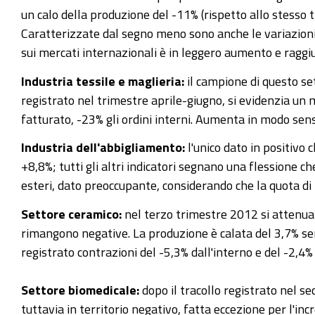
un calo della produzione del -11% (rispetto allo stess
Caratterizzate dal segno meno sono anche le variazioni pe
sui mercati internazionali è in leggero aumento e raggiu
Industria tessile e maglieria:
il campione di questo se
registrato nel trimestre aprile-giugno, si evidenzia un
fatturato, -23% gli ordini interni. Aumenta in modo sensi
Industria dell'abbigliamento:
l'unico dato in positivo 
+8,8%; tutti gli altri indicatori segnano una flessione c
esteri, dato preoccupante, considerando che la quota di 
Settore ceramico:
nel terzo trimestre 2012 si attenua 
rimangono negative. La produzione è calata del 3,7% sem
registrato contrazioni del -5,3% dall'interno e del -2,4%
Settore biomedicale:
dopo il tracollo registrato nel s
tuttavia in territorio negativo, fatta eccezione per l'in