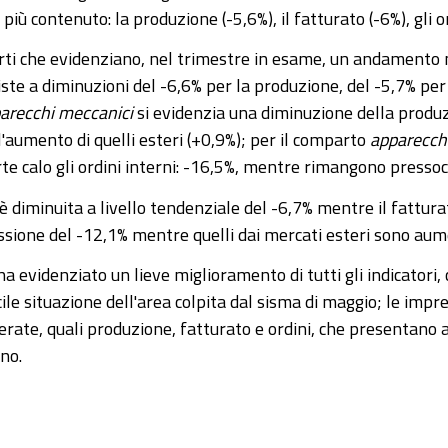
iù contenuto: la produzione (-5,6%), il fatturato (-6%), gli or
arti che evidenziano, nel trimestre in esame, un andament
iste a diminuzioni del -6,6% per la produzione, del -5,7% per i
arecchi meccanici
si evidenzia una diminuzione della produzi
'aumento di quelli esteri (+0,9%); per il comparto
apparecchi
orte calo gli ordini interni: -16,5%, mentre rimangono pressoc
è diminuita a livello tendenziale del -6,7% mentre il fattur
ssione del -12,1% mentre quelli dai mercati esteri sono aum
 evidenziato un lieve miglioramento di tutti gli indicatori,
cile situazione dell'area colpita dal sisma di maggio; le imp
derate, quali produzione, fatturato e ordini, che presentano
no.