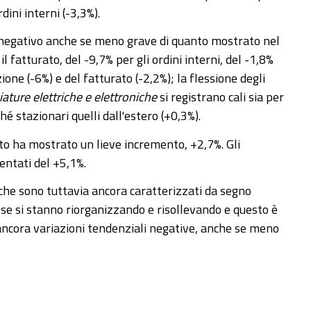
dini interni (-3,3%).
o negativo anche se meno grave di quanto mostrato nel
l fatturato, del -9,7% per gli ordini interni, del -1,8%
one (-6%) e del fatturato (-2,2%); la flessione degli
ature elettriche e elettroniche
si registrano cali sia per
hé stazionari quelli dall'estero (+0,3%).
ato ha mostrato un lieve incremento, +2,7%. Gli
entati del +5,1%.
 che sono tuttavia ancora caratterizzati da segno
rese si stanno riorganizzando e risollevando e questo è
 ancora variazioni tendenziali negative, anche se meno