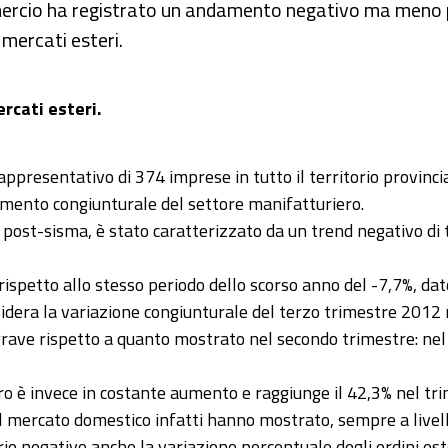
ercio ha registrato un andamento negativo ma meno pe
mercati esteri.
rcati esteri.
resentativo di 374 imprese in tutto il territorio provincia
amento congiunturale del settore manifatturiero.
 post-sisma, è stato caratterizzato da un trend negativo di 
o rispetto allo stesso periodo dello scorso anno del -7,7%, d
sidera la variazione congiunturale del terzo trimestre 2012 
e rispetto a quanto mostrato nel secondo trimestre: nel ter
ero è invece in costante aumento e raggiunge il 42,3% nel t
dal mercato domestico infatti hanno mostrato, sempre a livell
torio negativo anche la variazione percentuale degli ordini e