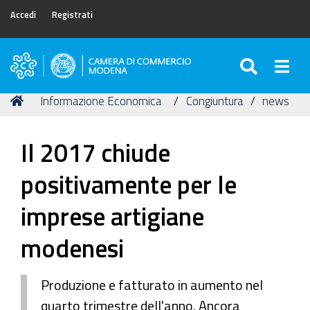
Accedi
Registrati
SEARC
Togg
Camera
di
Tu
Home
Informazione Economica
Congiuntura
news
Commercio
sei
di
qui:
Modena
Il 2017 chiude
positivamente per le
imprese artigiane
modenesi
Produzione e fatturato in aumento nel
quarto trimestre dell'anno. Ancora